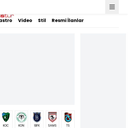
astro
Video
Stil
Resmi İlanlar
KOC
KON
İBFK
SAMS
TS