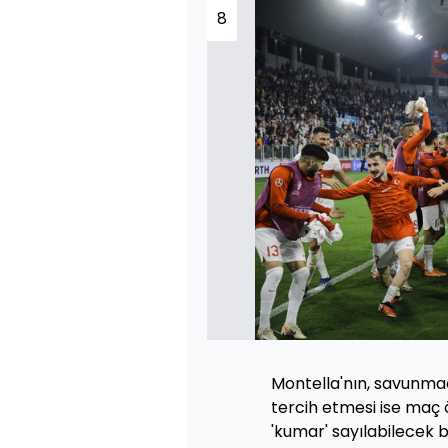
8
Montella'nın, savunmad
tercih etmesi ise maç ö
'kumar' sayılabilecek 