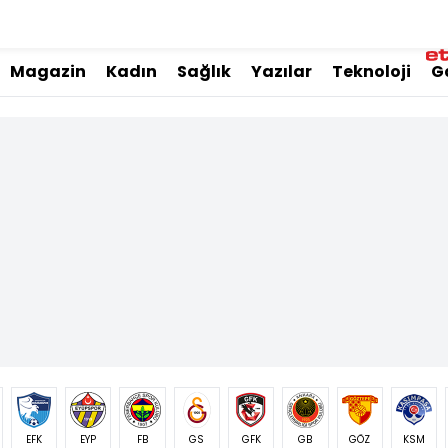
Magazin
Kadın
Sağlık
Yazılar
Teknoloji
G
EFK
EYP
FB
GS
GFK
GB
GÖZ
KSM