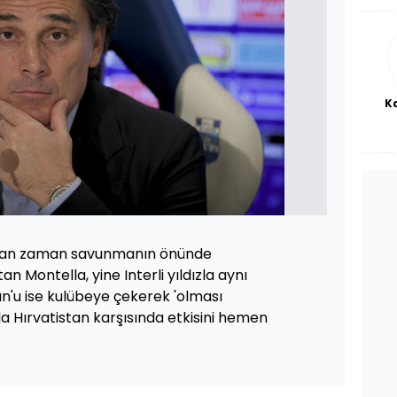
haf
a
bl
K
an zaman savunmanın önünde
an Montella, yine Interli yıldızla aynı
un'u ise kulübeye çekerek 'olması
da Hırvatistan karşısında etkisini hemen