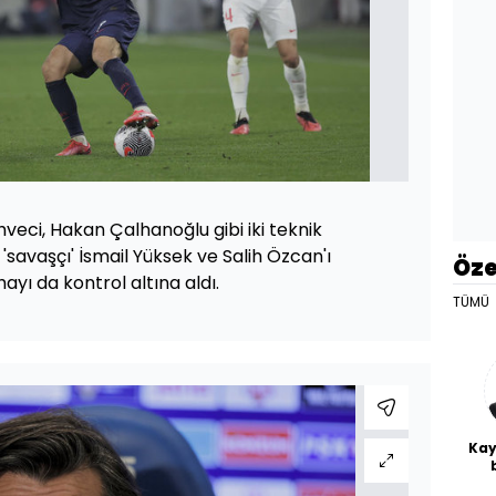
veci, Hakan Çalhanoğlu gibi iki teknik
 'savaşçı' İsmail Yüksek ve Salih Özcan'ı
Öze
yı da kontrol altına aldı.
TÜMÜ
Kay
De