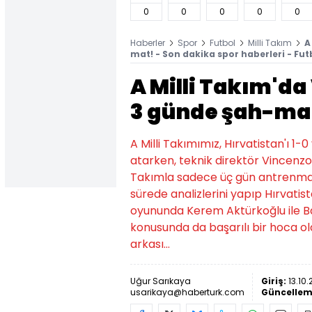
0
0
0
0
0
Haberler
Spor
Futbol
Milli Takım
A
mat! - Son dakika spor haberleri - Fut
A Milli Takım'da
3 günde şah-ma
A Milli Takımımız, Hırvatistan'ı 
atarken, teknik direktör Vincenzo 
Takımla sadece üç gün antrenman
sürede analizlerini yapıp Hırvatis
oyununda Kerem Aktürkoğlu ile Bar
konusunda da başarılı bir hoca old
arkası...
Uğur Sarıkaya
Giriş:
13.10.
usarikaya@haberturk.com
Güncellem