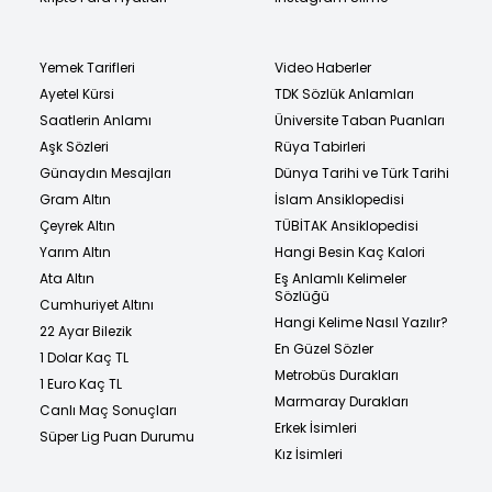
Yemek Tarifleri
Video Haberler
Ayetel Kürsi
TDK Sözlük Anlamları
Saatlerin Anlamı
Üniversite Taban Puanları
Aşk Sözleri
Rüya Tabirleri
Günaydın Mesajları
Dünya Tarihi ve Türk Tarihi
Gram Altın
İslam Ansiklopedisi
Çeyrek Altın
TÜBİTAK Ansiklopedisi
Yarım Altın
Hangi Besin Kaç Kalori
Ata Altın
Eş Anlamlı Kelimeler
Sözlüğü
Cumhuriyet Altını
Hangi Kelime Nasıl Yazılır?
22 Ayar Bilezik
En Güzel Sözler
1 Dolar Kaç TL
Metrobüs Durakları
1 Euro Kaç TL
Marmaray Durakları
Canlı Maç Sonuçları
Erkek İsimleri
Süper Lig Puan Durumu
Kız İsimleri