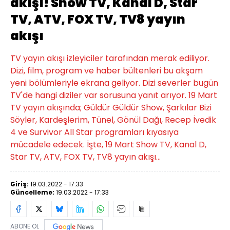
akışı! Show TV, Kanal D, Star
TV, ATV, FOX TV, TV8 yayın
akışı
TV yayın akışı izleyiciler tarafından merak ediliyor.
Dizi, film, program ve haber bültenleri bu akşam
yeni bölümleriyle ekrana geliyor. Dizi severler bugün
TV'de hangi diziler var sorusuna yanıt arıyor. 19 Mart
TV yayın akışında; Güldür Güldür Show, Şarkılar Bizi
Söyler, Kardeşlerim, Tünel, Gönül Dağı, Recep İvedik
4 ve Survivor All Star programları kıyasıya
mücadele edecek. İşte, 19 Mart Show TV, Kanal D,
Star TV, ATV, FOX TV, TV8 yayın akışı...
Giriş:
19.03.2022 - 17:33
Güncelleme:
19.03.2022 - 17:33
ABONE OL