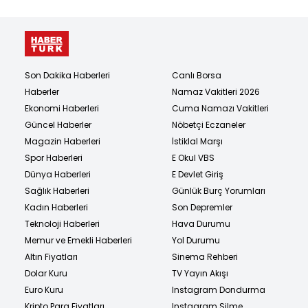
Son Dakika Haberleri
Canlı Borsa
Haberler
Namaz Vakitleri 2026
Ekonomi Haberleri
Cuma Namazı Vakitleri
Güncel Haberler
Nöbetçi Eczaneler
Magazin Haberleri
İstiklal Marşı
Spor Haberleri
E Okul VBS
Dünya Haberleri
E Devlet Giriş
Sağlık Haberleri
Günlük Burç Yorumları
Kadın Haberleri
Son Depremler
Teknoloji Haberleri
Hava Durumu
Memur ve Emekli Haberleri
Yol Durumu
Altın Fiyatları
Sinema Rehberi
Dolar Kuru
TV Yayın Akışı
Euro Kuru
Instagram Dondurma
Kripto Para Fiyatları
Instagram Silme