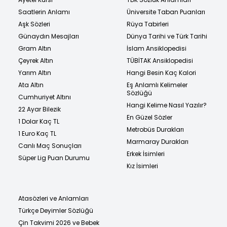
Saatlerin Anlamı
Üniversite Taban Puanları
Aşk Sözleri
Rüya Tabirleri
Günaydın Mesajları
Dünya Tarihi ve Türk Tarihi
Gram Altın
İslam Ansiklopedisi
Çeyrek Altın
TÜBİTAK Ansiklopedisi
Yarım Altın
Hangi Besin Kaç Kalori
Ata Altın
Eş Anlamlı Kelimeler
Sözlüğü
Cumhuriyet Altını
Hangi Kelime Nasıl Yazılır?
22 Ayar Bilezik
En Güzel Sözler
1 Dolar Kaç TL
Metrobüs Durakları
1 Euro Kaç TL
Marmaray Durakları
Canlı Maç Sonuçları
Erkek İsimleri
Süper Lig Puan Durumu
Kız İsimleri
Atasözleri ve Anlamları
Türkçe Deyimler Sözlüğü
Çin Takvimi 2026 ve Bebek