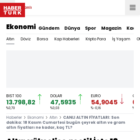
Canlı
Ekonomi
Gündem
Dünya
Spor
Magazin
Kadı
Altın
Döviz
Borsa
Kap Haberleri
Kripto Para
İş Yaşam
O
BIST 100
DOLAR
EURO
GRA
13.798,82
47,5935
54,9045
6.
%0,70
%0,03
%-0,16
%-0,
Haberler
Ekonomi
Altın
CANLI ALTIN FİYATLARI: Son
dakika: 18 Kasım Cumartesi bugün çeyrek altın ve gram
altın fiyatları ne kadar, kaç TL?