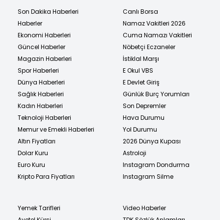
Son Dakika Haberleri
Canlı Borsa
Haberler
Namaz Vakitleri 2026
Ekonomi Haberleri
Cuma Namazı Vakitleri
Güncel Haberler
Nöbetçi Eczaneler
Magazin Haberleri
İstiklal Marşı
Spor Haberleri
E Okul VBS
Dünya Haberleri
E Devlet Giriş
Sağlık Haberleri
Günlük Burç Yorumları
Kadın Haberleri
Son Depremler
Teknoloji Haberleri
Hava Durumu
Memur ve Emekli Haberleri
Yol Durumu
Altın Fiyatları
2026 Dünya Kupası
Dolar Kuru
Astroloji
Euro Kuru
Instagram Dondurma
Kripto Para Fiyatları
Instagram Silme
Yemek Tarifleri
Video Haberler
Ayetel Kürsi
TDK Sözlük Anlamları