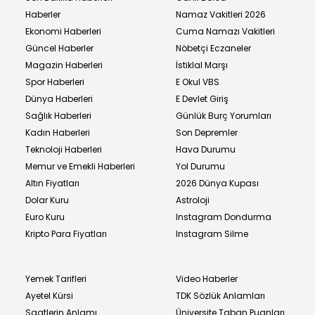
Haberler
Namaz Vakitleri 2026
Ekonomi Haberleri
Cuma Namazı Vakitleri
Güncel Haberler
Nöbetçi Eczaneler
Magazin Haberleri
İstiklal Marşı
Spor Haberleri
E Okul VBS
Dünya Haberleri
E Devlet Giriş
Sağlık Haberleri
Günlük Burç Yorumları
Kadın Haberleri
Son Depremler
Teknoloji Haberleri
Hava Durumu
Memur ve Emekli Haberleri
Yol Durumu
Altın Fiyatları
2026 Dünya Kupası
Dolar Kuru
Astroloji
Euro Kuru
Instagram Dondurma
Kripto Para Fiyatları
Instagram Silme
Yemek Tarifleri
Video Haberler
Ayetel Kürsi
TDK Sözlük Anlamları
Saatlerin Anlamı
Üniversite Taban Puanları