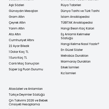
Aşk Sözleri
Rüya Tabirleri
Günaydın Mesajları
Dünya Tarihi ve Türk Tarihi
Gram Altın
İslam Ansiklopedisi
Çeyrek Altın
TÜBİTAK Ansiklopedisi
Yarım Altın
Hangi Besin Kaç Kalori
Ata Altın
Eş Anlamlı Kelimeler
Sözlüğü
Cumhuriyet Altını
Hangi Kelime Nasıl Yazılır?
22 Ayar Bilezik
En Güzel Sözler
1 Dolar Kaç TL
Metrobüs Durakları
1 Euro Kaç TL
Marmaray Durakları
Canlı Maç Sonuçları
Erkek İsimleri
Süper Lig Puan Durumu
Kız İsimleri
Atasözleri ve Anlamları
Türkçe Deyimler Sözlüğü
Çin Takvimi 2026 ve Bebek
Cinsiyeti Hesaplama