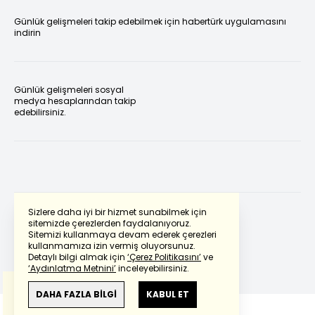
Günlük gelişmeleri takip edebilmek için habertürk uygulamasını
indirin
Günlük gelişmeleri sosyal
medya hesaplarından takip
edebilirsiniz.
Sizlere daha iyi bir hizmet sunabilmek için
sitemizde çerezlerden faydalanıyoruz.
Sitemizi kullanmaya devam ederek çerezleri
Powered by
Translate
kullanmamıza izin vermiş oluyorsunuz.
Detaylı bilgi almak için
‘Çerez Politikasını’
ve
‘Aydınlatma Metnini’
inceleyebilirsiniz.
Bu çeviride
Google Translete
kullanılmıştır.
Anlam ve çeviri hatalarından
haberturk.com
DAHA FAZLA BİLGİ
KABUL ET
sorumlu değildir.