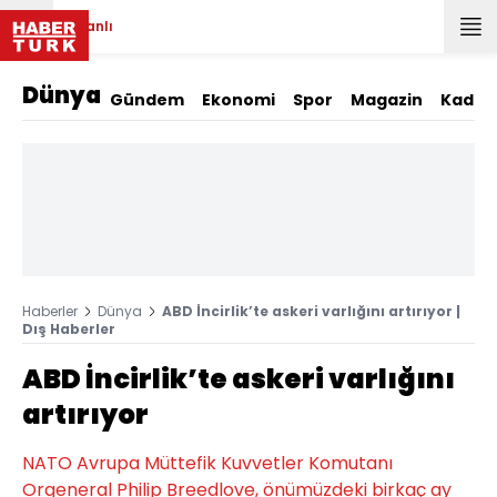
Canlı
Dünya
Gündem
Ekonomi
Spor
Magazin
Kadın
Haberler
Dünya
ABD İncirlik’te askeri varlığını artırıyor |
Dış Haberler
ABD İncirlik’te askeri varlığını
artırıyor
NATO Avrupa Müttefik Kuvvetler Komutanı
Orgeneral Philip Breedlove, önümüzdeki birkaç ay