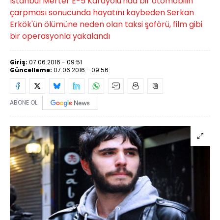
İstanbul Merter E-5 Karayolu'nda bir otomobilin
çarpması sonucunda hayatını kaybeden Serkan
Erkök'ün ölümüne neden olan taksi şoförü, film gibi
bir operasyonla yakalandı
Giriş:
07.06.2016 - 09:51
Güncelleme:
07.06.2016 - 09:56
ABONE OL