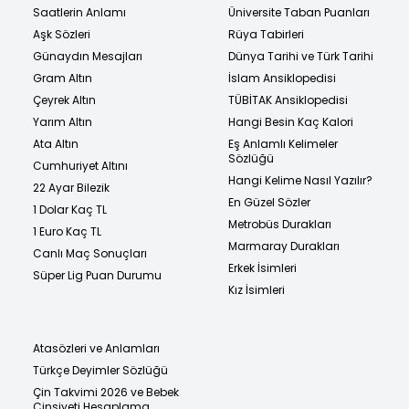
Saatlerin Anlamı
Üniversite Taban Puanları
Aşk Sözleri
Rüya Tabirleri
Günaydın Mesajları
Dünya Tarihi ve Türk Tarihi
Gram Altın
İslam Ansiklopedisi
Çeyrek Altın
TÜBİTAK Ansiklopedisi
Yarım Altın
Hangi Besin Kaç Kalori
Ata Altın
Eş Anlamlı Kelimeler
Sözlüğü
Cumhuriyet Altını
Hangi Kelime Nasıl Yazılır?
22 Ayar Bilezik
En Güzel Sözler
1 Dolar Kaç TL
Metrobüs Durakları
1 Euro Kaç TL
Marmaray Durakları
Canlı Maç Sonuçları
Erkek İsimleri
Süper Lig Puan Durumu
Kız İsimleri
Atasözleri ve Anlamları
Türkçe Deyimler Sözlüğü
Çin Takvimi 2026 ve Bebek
Cinsiyeti Hesaplama