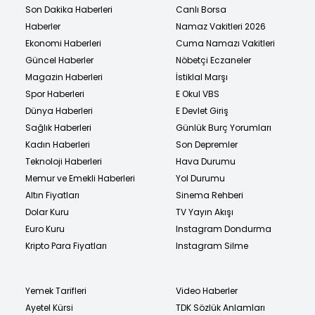
Son Dakika Haberleri
Canlı Borsa
Haberler
Namaz Vakitleri 2026
Ekonomi Haberleri
Cuma Namazı Vakitleri
Güncel Haberler
Nöbetçi Eczaneler
Magazin Haberleri
İstiklal Marşı
Spor Haberleri
E Okul VBS
Dünya Haberleri
E Devlet Giriş
Sağlık Haberleri
Günlük Burç Yorumları
Kadın Haberleri
Son Depremler
Teknoloji Haberleri
Hava Durumu
Memur ve Emekli Haberleri
Yol Durumu
Altın Fiyatları
Sinema Rehberi
Dolar Kuru
TV Yayın Akışı
Euro Kuru
Instagram Dondurma
Kripto Para Fiyatları
Instagram Silme
Yemek Tarifleri
Video Haberler
Ayetel Kürsi
TDK Sözlük Anlamları