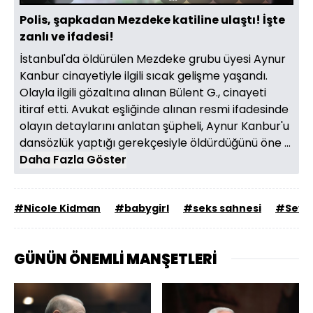
Aç
Hızı
oynatıcı
Ekran
Polis, şapkadan Mezdeke katiline ulaştı! İşte
zanlı ve ifadesi!
İstanbul'da öldürülen Mezdeke grubu üyesi Aynur
Kanbur cinayetiyle ilgili sıcak gelişme yaşandı.
Olayla ilgili gözaltına alınan Bülent G., cinayeti
itiraf etti. Avukat eşliğinde alınan resmi ifadesinde
olayın detaylarını anlatan şüpheli, Aynur Kanbur'u
dansözlük yaptığı gerekçesiyle öldürdüğünü öne ...
Daha Fazla Göster
#Nicole Kidman
#babygirl
#seks sahnesi
#Seviş
GÜNÜN ÖNEMLİ MANŞETLERİ