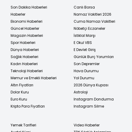
Son Dakika Haberleri
Canlı Borsa
Haberler
Namaz Vakitleri 2026
Ekonomi Haberleri
Cuma Namazı Vakitleri
Güncel Haberler
Nöbetçi Eczaneler
Magazin Haberleri
İstiklal Marşı
Spor Haberleri
E Okul VBS
Dünya Haberleri
E Devlet Giriş
Sağlık Haberleri
Günlük Burç Yorumları
Kadın Haberleri
Son Depremler
Teknoloji Haberleri
Hava Durumu
Memur ve Emekli Haberleri
Yol Durumu
Altın Fiyatları
2026 Dünya Kupası
Dolar Kuru
Astroloji
Euro Kuru
Instagram Dondurma
Kripto Para Fiyatları
Instagram Silme
Yemek Tarifleri
Video Haberler