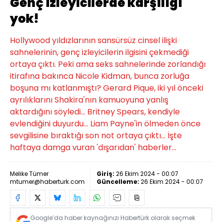
Genç izleyicilerde karşılığı
yok!
Hollywood yıldızlarının sansürsüz cinsel ilişki
sahnelerinin, genç izleyicilerin ilgisini çekmediği
ortaya çıktı. Peki ama seks sahnelerinde zorlandığı
itirafına bakınca Nicole Kidman, bunca zorluğa
boşuna mı katlanmıştı? Gerard Pique, iki yıl önceki
ayrılıklarını Shakira'nın kamuoyuna yanlış
aktardığını söyledi... Britney Spears, kendiyle
evlendiğini duyurdu... Liam Payne'in ölmeden önce
sevgilisine bıraktığı son not ortaya çıktı... İşte
haftaya damga vuran 'dışarıdan' haberler...
Melike Tümer
Giriş:
26 Ekim 2024 - 00:07
mtumer@haberturk.com
Güncelleme:
26 Ekim 2024 - 00:07
Google’da haber kaynağınızı Habertürk olarak seçmek