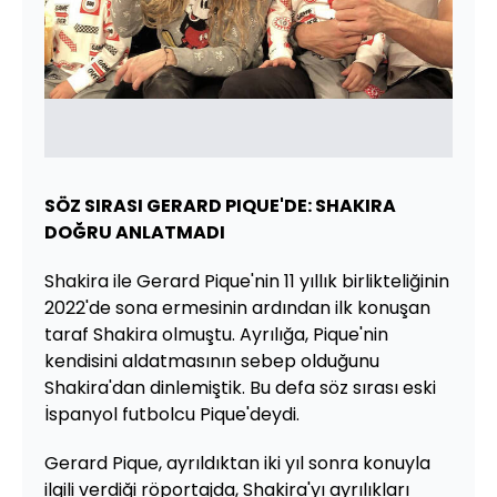
SÖZ SIRASI GERARD PIQUE'DE: SHAKIRA
DOĞRU ANLATMADI
Shakira ile Gerard Pique'nin 11 yıllık birlikteliğinin
2022'de sona ermesinin ardından ilk konuşan
taraf Shakira olmuştu. Ayrılığa, Pique'nin
kendisini aldatmasının sebep olduğunu
Shakira'dan dinlemiştik. Bu defa söz sırası eski
İspanyol futbolcu Pique'deydi.
Gerard Pique, ayrıldıktan iki yıl sonra konuyla
ilgili verdiği röportajda, Shakira'yı ayrılıkları