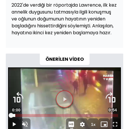
2022'de verdiği bir röportajda Lawrence, ilk kez
annelik duygusunu tatmasıyla ilgili konuşmuş
ve oğlunun doğumunun hayatının yeniden
başladığını hissettirdiğini söylemişti. Anlaşılan,
hayatına ikinci kez yeniden başlamaya hazır.
ÖNERİLEN VİDEO
Videoyu
Süre
0:00
Toplam
0:54
Oynat
Yüklendi
:
32.98%
Süre
1x
Oynat
Sesi
Oynatma
Mini
Tam
360