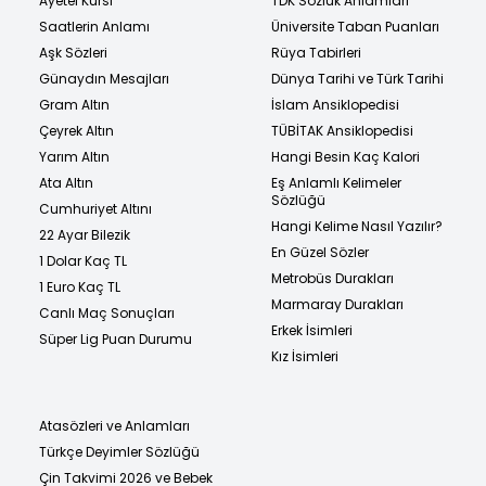
Ayetel Kürsi
TDK Sözlük Anlamları
Saatlerin Anlamı
Üniversite Taban Puanları
Aşk Sözleri
Rüya Tabirleri
Günaydın Mesajları
Dünya Tarihi ve Türk Tarihi
Gram Altın
İslam Ansiklopedisi
Çeyrek Altın
TÜBİTAK Ansiklopedisi
Yarım Altın
Hangi Besin Kaç Kalori
Ata Altın
Eş Anlamlı Kelimeler
Sözlüğü
Cumhuriyet Altını
Hangi Kelime Nasıl Yazılır?
22 Ayar Bilezik
En Güzel Sözler
1 Dolar Kaç TL
Metrobüs Durakları
1 Euro Kaç TL
Marmaray Durakları
Canlı Maç Sonuçları
Erkek İsimleri
Süper Lig Puan Durumu
Kız İsimleri
Atasözleri ve Anlamları
Türkçe Deyimler Sözlüğü
Çin Takvimi 2026 ve Bebek