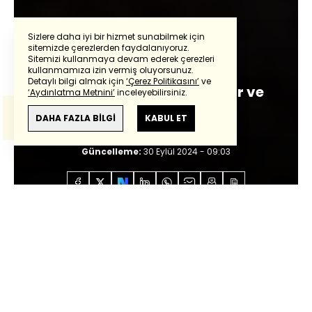
Sizlere daha iyi bir hizmet sunabilmek için
sitemizde çerezlerden faydalanıyoruz.
Mehmet Açar
Sitemizi kullanmaya devam ederek çerezleri
Powered by
Translate
kullanmamıza izin vermiş oluyorsunuz.
Detaylı bilgi almak için
‘Çerez Politikasını’
ve
Günlük hayatın içindeki şiir ve
‘Aydınlatma Metnini’
inceleyebilirsiniz.
Bu çeviride
Google Translete
kullanılmıştır.
ironi
Anlam ve çeviri hatalarından
haberturk.com
DAHA FAZLA BİLGİ
KABUL ET
sorumlu değildir.
Giriş:
30 Eylül 2024 - 09:02
Güncelleme:
30 Eylül 2024 - 09:03
Anasayfa
Özel İçerikler
Mehmet Açar
Günlük
hayatın içindeki şiir ve ironi
31. Adana Altın Koza Film Festivali,
geçtiğimiz cumartesi gecesi yapılan