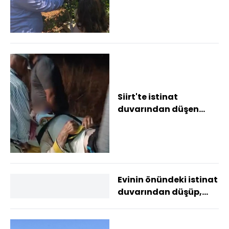
hasadında buluştu
Siirt'te istinat
duvarından düşen
yaşlı adam ağır
yaralandı
Evinin önündeki istinat
duvarından düşüp,
ağır yaralandı