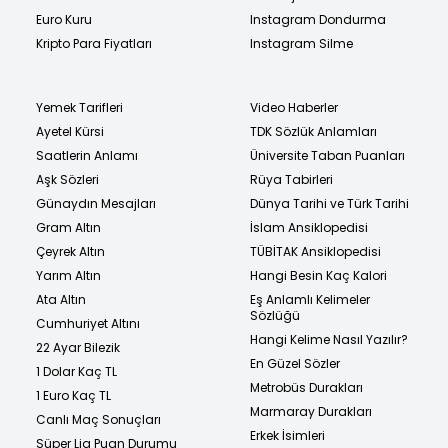
Euro Kuru
Instagram Dondurma
Kripto Para Fiyatları
Instagram Silme
Yemek Tarifleri
Video Haberler
Ayetel Kürsi
TDK Sözlük Anlamları
Saatlerin Anlamı
Üniversite Taban Puanları
Aşk Sözleri
Rüya Tabirleri
Günaydın Mesajları
Dünya Tarihi ve Türk Tarihi
Gram Altın
İslam Ansiklopedisi
Çeyrek Altın
TÜBİTAK Ansiklopedisi
Yarım Altın
Hangi Besin Kaç Kalori
Ata Altın
Eş Anlamlı Kelimeler
Sözlüğü
Cumhuriyet Altını
Hangi Kelime Nasıl Yazılır?
22 Ayar Bilezik
En Güzel Sözler
1 Dolar Kaç TL
Metrobüs Durakları
1 Euro Kaç TL
Marmaray Durakları
Canlı Maç Sonuçları
Erkek İsimleri
Süper Lig Puan Durumu