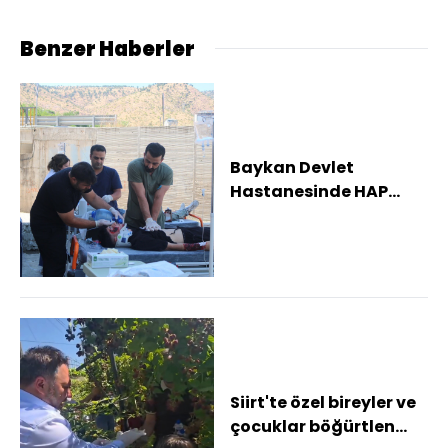
Benzer Haberler
Baykan Devlet
Hastanesinde HAP
saha tatbikatı
gerçekleştirildi
Siirt'te özel bireyler ve
çocuklar böğürtlen