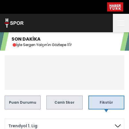
SON DAKİKA
İşte Sergen Yalçın'ın Göztepe 11'i!
Esk
Puan Durumu
Canlı Skor
Fikstür