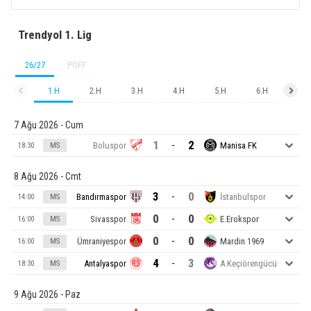
Trendyol 1. Lig
26/27
POFF
1.H
2.H
3.H
4.H
5.H
6.H
7.H
7 Ağu 2026 - Cum
1
2
-
Boluspor
Manisa FK
18:30
MS
8 Ağu 2026 - Cmt
3
0
-
Bandırmaspor
İstanbulspor
14:00
MS
0
0
-
Sivasspor
E.Erokspor
16:00
MS
0
0
-
Ümraniyespor
Mardin 1969
16:00
MS
4
3
-
Antalyaspor
A.Keçiörengücü
18:30
MS
9 Ağu 2026 - Paz