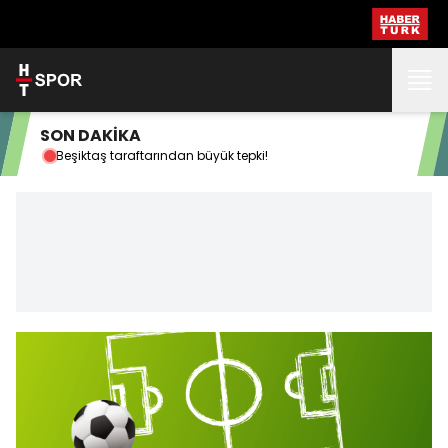
SON DAKİKA
Beşiktaş taraftarından büyük tepki!
Kas