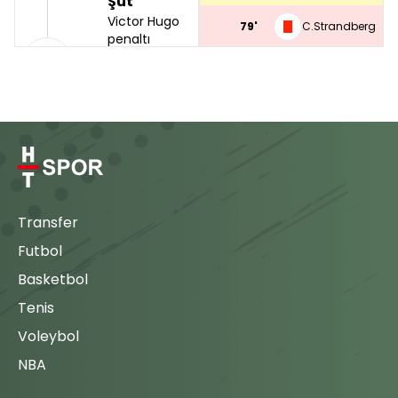
Şut
Victor Hugo
79'
C.Strandberg
penaltı
noktası
90'
Ogün
81'
çevresinden
N.Sangare
şansını
Recep
deniyor
85'
Cengiz
ancak top
dışarı çıkıyor.
B.Boutobba
88'
J.Fernandes
Kamil
Oyuna
88'
Ahmet
Girme
Selimcan
Transfer
Atakaş
Ahmed
Futbol
Hatayspor
90'
Heliton
takımında
Basketbol
oyuncu
Koray
90'
değişikliği;
Tenis
88'
Kamil Ahmet
Voleybol
Heliton
90'
Çörekçi
oyundan
NBA
Görkem
çıkarken
90'
Deniz
Selimcan