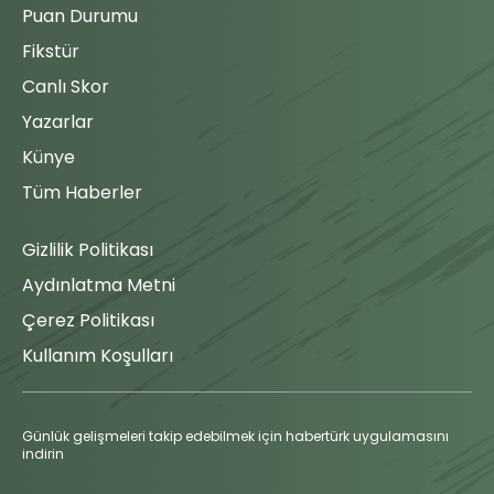
Puan Durumu
Temel oyuna
Maç Tamamlandı
giren isim.
Fikstür
Canlı Skor
Oyuna
Yazarlar
Girme
Atakaş
Künye
Hatayspor
Tüm Haberler
takımında
oyuncu
değişikliği;
Gizlilik Politikası
88'
Bilal
Boutobba
Aydınlatma Metni
oyundan
Çerez Politikası
çıkarken
Joelson
Kullanım Koşulları
Fernandes
oyuna giren
isim.
Günlük gelişmeleri takip edebilmek için habertürk uygulamasını
indirin
Ofsayt