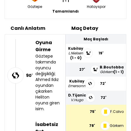
1 - 1
Göztepe
Hatayspor
Tamamlandı
Canlı Anlatım
Maç Detay
Maç Başladı
Oyuna
Kubilay
Girme
L.Nielsen
19'
Göztepe
(1 - 0)
takımında
B.Boutobba
oyuncu
27'
Görkem
(1 - 1)
değişikliği;
90'
Ahmed Ildız
Kubilay
72'
oyundan
Emersonn
çıkarken
D.Tijanic
Heliton
72'
V.Hugo
oyuna giren
isim.
75'
F.Calvo
İsabetsiz
78'
Görkem