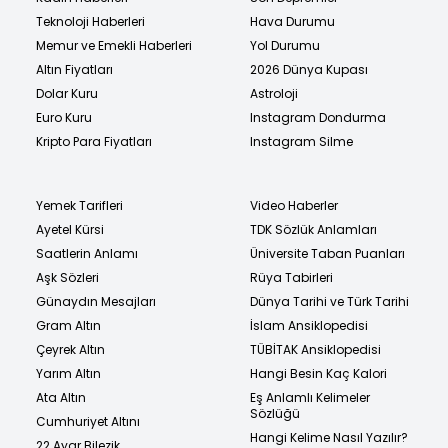
Teknoloji Haberleri
Hava Durumu
Memur ve Emekli Haberleri
Yol Durumu
Altın Fiyatları
2026 Dünya Kupası
Dolar Kuru
Astroloji
Euro Kuru
Instagram Dondurma
Kripto Para Fiyatları
Instagram Silme
Yemek Tarifleri
Video Haberler
Ayetel Kürsi
TDK Sözlük Anlamları
Saatlerin Anlamı
Üniversite Taban Puanları
Aşk Sözleri
Rüya Tabirleri
Günaydın Mesajları
Dünya Tarihi ve Türk Tarihi
Gram Altın
İslam Ansiklopedisi
Çeyrek Altın
TÜBİTAK Ansiklopedisi
Yarım Altın
Hangi Besin Kaç Kalori
Ata Altın
Eş Anlamlı Kelimeler
Sözlüğü
Cumhuriyet Altını
Hangi Kelime Nasıl Yazılır?
22 Ayar Bilezik