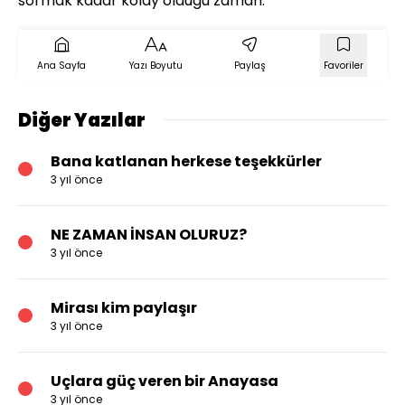
sormak kadar kolay olduğu zaman.
Ana Sayfa
Yazı Boyutu
Paylaş
Favoriler
Diğer Yazılar
Bana katlanan herkese teşekkürler
3 yıl önce
NE ZAMAN İNSAN OLURUZ?
3 yıl önce
Mirası kim paylaşır
3 yıl önce
Uçlara güç veren bir Anayasa
3 yıl önce