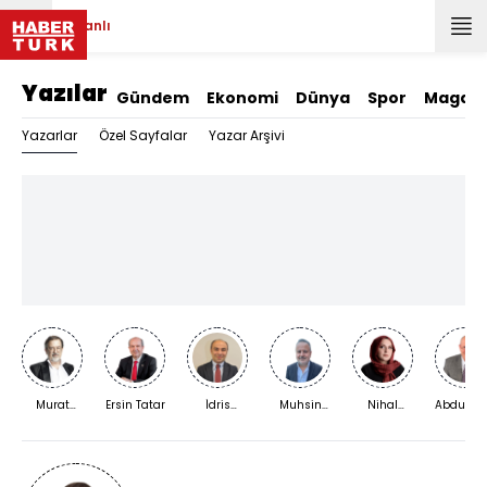
Canlı
Yazılar
Gündem
Ekonomi
Dünya
Spor
Magazi
Yazarlar
Özel Sayfalar
Yazar Arşivi
Murat
Ersin Tatar
İdris
Muhsin
Nihal
Abdurra
Bardakçı
Kardaş
Kızılkaya
Bengisu
Yıldırım
Karaca