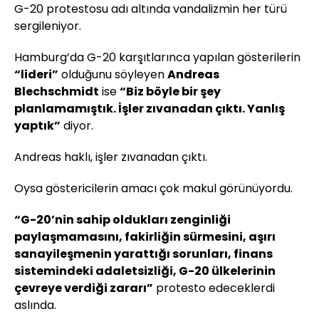
G-20 protestosu adı altında vandalizmin her türü
sergileniyor.
Hamburg’da G-20 karşıtlarınca yapılan gösterilerin
“lideri”
olduğunu söyleyen
Andreas
Blechschmidt
ise
“Biz böyle bir şey
planlamamıştık. İşler zıvanadan çıktı. Yanlış
yaptık”
diyor.
Andreas haklı, işler zıvanadan çıktı.
Oysa göstericilerin amacı çok makul görünüyordu.
“G-20’nin sahip oldukları zenginliği
paylaşmamasını, fakirliğin sürmesini, aşırı
sanayileşmenin yarattığı sorunları, finans
sistemindeki adaletsizliği, G-20 ülkelerinin
çevreye verdiği zararı”
protesto edeceklerdi
aslında.