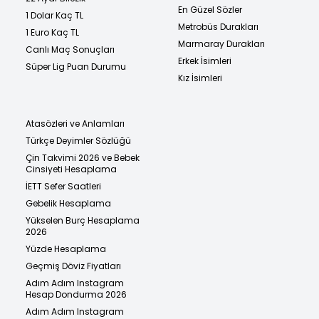
En Güzel Sözler
1 Dolar Kaç TL
Metrobüs Durakları
1 Euro Kaç TL
Marmaray Durakları
Canlı Maç Sonuçları
Erkek İsimleri
Süper Lig Puan Durumu
Kız İsimleri
Atasözleri ve Anlamları
Türkçe Deyimler Sözlüğü
Çin Takvimi 2026 ve Bebek
Cinsiyeti Hesaplama
İETT Sefer Saatleri
Gebelik Hesaplama
Yükselen Burç Hesaplama
2026
Yüzde Hesaplama
Geçmiş Döviz Fiyatları
Adım Adım Instagram
Hesap Dondurma 2026
Adım Adım Instagram