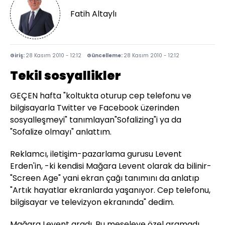
Fatih Altaylı
Giriş:
28 Kasım 2010 - 12:12
Güncelleme:
28 Kasım 2010 - 12:12
Tekil sosyallikler
GEÇEN hafta "koltukta oturup cep telefonu ve
bilgisayarla Twitter ve Facebook üzerinden
sosyalleşmeyi" tanımlayan"Sofalizing"i ya da
"Sofalize olmayı" anlattım.
Reklamcı, iletişim-pazarlama gurusu Levent
Erden'in, -ki kendisi Mağara Levent olarak da bilinir-
"Screen Age" yani ekran çağı tanımını da anlatıp
"Artık hayatlar ekranlarda yaşanıyor. Cep telefonu,
bilgisayar ve televizyon ekranında" dedim.
Mağara Levent aradı. Bu meseleye özel aramadı.