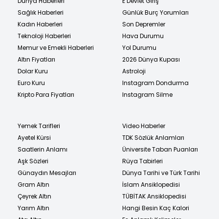
Dünya Haberleri
E Devlet Giriş
Sağlık Haberleri
Günlük Burç Yorumları
Kadın Haberleri
Son Depremler
Teknoloji Haberleri
Hava Durumu
Memur ve Emekli Haberleri
Yol Durumu
Altın Fiyatları
2026 Dünya Kupası
Dolar Kuru
Astroloji
Euro Kuru
Instagram Dondurma
Kripto Para Fiyatları
Instagram Silme
Yemek Tarifleri
Video Haberler
Ayetel Kürsi
TDK Sözlük Anlamları
Saatlerin Anlamı
Üniversite Taban Puanları
Aşk Sözleri
Rüya Tabirleri
Günaydın Mesajları
Dünya Tarihi ve Türk Tarihi
Gram Altın
İslam Ansiklopedisi
Çeyrek Altın
TÜBİTAK Ansiklopedisi
Yarım Altın
Hangi Besin Kaç Kalori