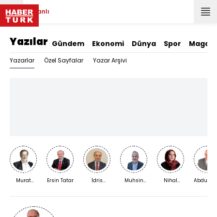
Canlı
Yazılar
Gündem
Ekonomi
Dünya
Spor
Magazi
Yazarlar
Özel Sayfalar
Yazar Arşivi
Murat
Ersin Tatar
İdris
Muhsin
Nihal
Abdurra
Bardakçı
Kardaş
Kızılkaya
Bengisu
Yıldırım
Karaca