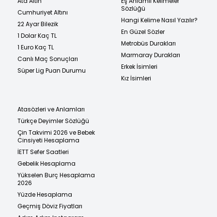
Ata Altın
Eş Anlamlı Kelimeler
Sözlüğü
Cumhuriyet Altını
Hangi Kelime Nasıl Yazılır?
22 Ayar Bilezik
En Güzel Sözler
1 Dolar Kaç TL
Metrobüs Durakları
1 Euro Kaç TL
Marmaray Durakları
Canlı Maç Sonuçları
Erkek İsimleri
Süper Lig Puan Durumu
Kız İsimleri
Atasözleri ve Anlamları
Türkçe Deyimler Sözlüğü
Çin Takvimi 2026 ve Bebek
Cinsiyeti Hesaplama
İETT Sefer Saatleri
Gebelik Hesaplama
Yükselen Burç Hesaplama
2026
Yüzde Hesaplama
Geçmiş Döviz Fiyatları