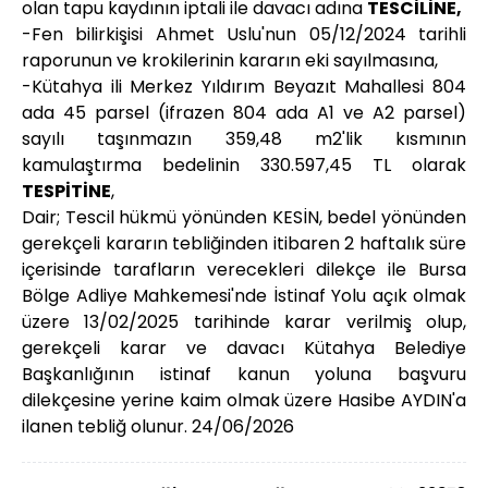
olan tapu kaydının iptali ile davacı adına
TESCİLİNE,
-Fen bilirkişisi Ahmet Uslu'nun 05/12/2024 tarihli
raporunun ve krokilerinin kararın eki sayılmasına,
-Kütahya ili Merkez Yıldırım Beyazıt Mahallesi 804
ada 45 parsel (ifrazen 804 ada A1 ve A2 parsel)
sayılı taşınmazın 359,48 m2'lik kısmının
kamulaştırma bedelinin 330.597,45 TL olarak
TESPİTİNE
,
Dair; Tescil hükmü yönünden KESİN, bedel yönünden
gerekçeli kararın tebliğinden itibaren 2 haftalık süre
içerisinde tarafların verecekleri dilekçe ile Bursa
Bölge Adliye Mahkemesi'nde İstinaf Yolu açık olmak
üzere 13/02/2025 tarihinde karar verilmiş olup,
gerekçeli karar ve davacı Kütahya Belediye
Başkanlığının istinaf kanun yoluna başvuru
dilekçesine yerine kaim olmak üzere Hasibe AYDIN'a
ilanen tebliğ olunur. 24/06/2026