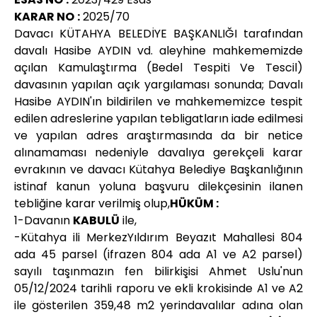
KARAR NO
:
2025/70
Davacı KÜTAHYA BELEDİYE BAŞKANLIĞI tarafından
davalı Hasibe AYDIN vd. aleyhine mahkememizde
açılan Kamulaştırma (Bedel Tespiti Ve Tescil)
davasının yapılan açık yargılaması sonunda; Davalı
Hasibe AYDIN'ın bildirilen ve mahkememizce tespit
edilen adreslerine yapılan tebligatların iade edilmesi
ve yapılan adres araştırmasında da bir netice
alınamaması nedeniyle davalıya gerekçeli karar
evrakının ve davacı Kütahya Belediye Başkanlığının
istinaf kanun yoluna başvuru dilekçesinin ilanen
tebliğine karar verilmiş olup,
HÜKÜM :
1-Davanın
KABULÜ
ile,
-Kütahya ili MerkezYıldırım Beyazıt Mahallesi 804
ada 45 parsel (ifrazen 804 ada A1 ve A2 parsel)
sayılı taşınmazın fen bilirkişisi Ahmet Uslu'nun
05/12/2024 tarihli raporu ve ekli krokisinde A1 ve A2
ile gösterilen 359,48 m2 yerindavalılar adına olan