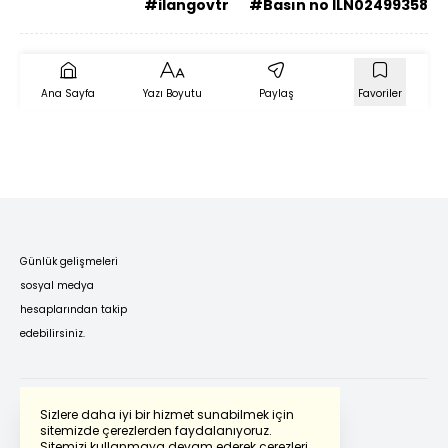
#ilangovtr
#Basın no ILN02499358
Ana Sayfa
Yazı Boyutu
Paylaş
Favoriler
Günlük gelişmeleri
sosyal medya
hesaplarından takip
edebilirsiniz.
Sizlere daha iyi bir hizmet sunabilmek için
sitemizde çerezlerden faydalanıyoruz.
Sitemizi kullanmaya devam ederek çerezleri