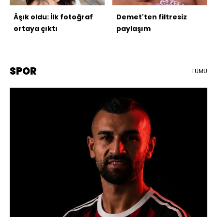
Âşık oldu: İlk fotoğraf
Demet'ten filtresiz
ortaya çıktı
paylaşım
SPOR
TÜMÜ