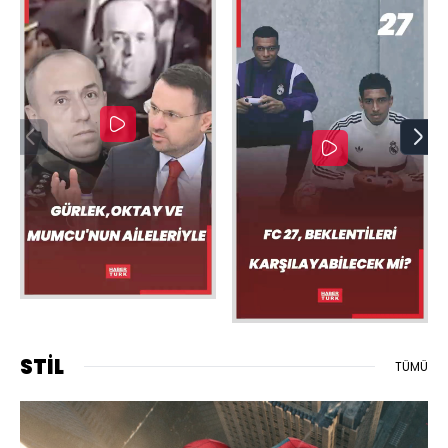
STİL
TÜMÜ