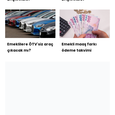
Emeklilere ÖTV'siz araç
Emekli maaş farkı
çıkacak mı?
ödeme takvimi