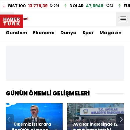
BIST 100
13.779,39
DOLAR
47,6946
EU
%-0,14
%0,12
Canlı
Gündem
Ekonomi
Dünya
Spor
Magazin
GÜNÜN ÖNEMLİ GELİŞMELERİ
"Ülkemiz istikrara
Avcılar ihalesinde 12