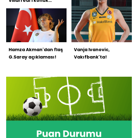
Villarreal'i konuk
edecek!
Hamza Akman'dan flaş
Vanja Ivanovic,
G.Saray açıklaması!
Vakıfbank'ta!