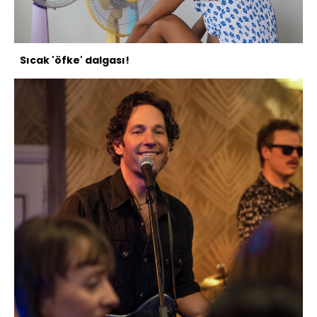
Sıcak 'öfke' dalgası!