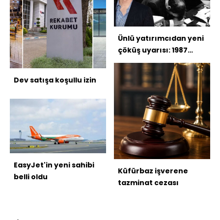
Ünlü yatırımcıdan yeni
çöküş uyarısı: 1987
benzeri bir düşüş
yaşanabilir
Dev satışa koşullu izin
EasyJet'in yeni sahibi
Küfürbaz işverene
belli oldu
tazminat cezası