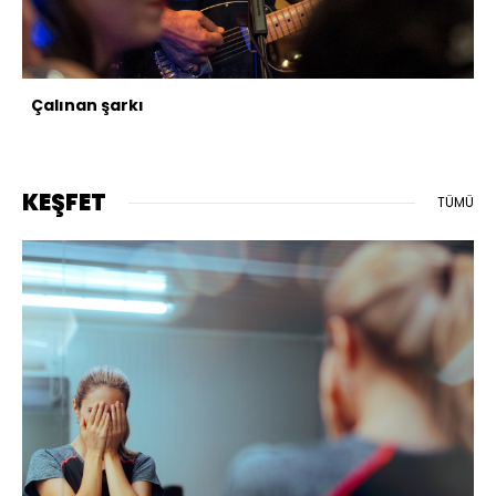
Çalınan şarkı
KEŞFET
TÜMÜ