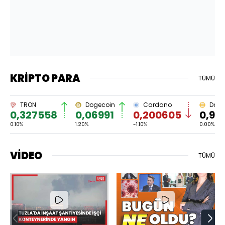
KRİPTO PARA
TÜMÜ
Dogecoin
Cardano
Dai
Aval
0,06991
0,200605
0,999828
6,43
1.20%
-1.10%
0.00%
-0.20%
VİDEO
TÜMÜ