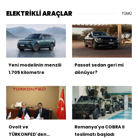
ELEKTRİKLİ ARAÇLAR
TÜMÜ
Yeni modelinin menzili
Passat sedan geri mi
1.705 kilometre
dönüyor?
Ovolt ve
Romanya'ya COBRA II
TÜRKONFED'den
teslimatı başladı