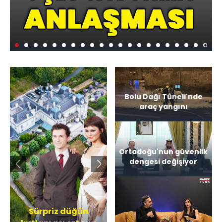
+
Bolu Dağı Tüneli'nde
araç yangını
Ortadoğu'nun güvenlik
dengesi değişiyor
Sürpriz düğün
Yüklendi
:
3.92%