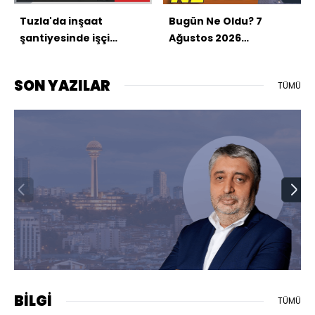
Tuzla'da inşaat
Bugün Ne Oldu? 7
şantiyesinde işçi
Ağustos 2026
konteynerinde yangın
haberleri: Türkiye,
Suudi Arabistan ve
SON YAZILAR
TÜMÜ
Pakistan'dan üçlü
savunma anlaşması,
Çerçeve yasa
komisyonda, Yapay
zeka ile yeni virüsler
üretildi
Ankara’dan Bakış
Nasuhi Güngör
BİLGİ
TÜMÜ
Yeni ittifaklar ve yeni düzen