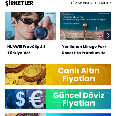
ŞİRKETLER
TÜM SPONSORLU İÇERİKLER
HUAWEI FreeClip 2 S
Yenilenen Mirage Park
Türkiye’de!
Resort’ta Premium Her
Şey Dahil Tatil
Dünyasını Keşfedin