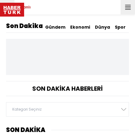
Canlı
Son Dakika
Gündem
Ekonomi
Dünya
Spor
M
SON DAKİKA HABERLERİ
Kategori Seçiniz
SON DAKİKA