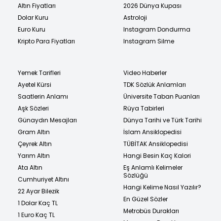
Altın Fiyatları
2026 Dünya Kupası
Dolar Kuru
Astroloji
Euro Kuru
Instagram Dondurma
Kripto Para Fiyatları
Instagram Silme
Yemek Tarifleri
Video Haberler
Ayetel Kürsi
TDK Sözlük Anlamları
Saatlerin Anlamı
Üniversite Taban Puanları
Aşk Sözleri
Rüya Tabirleri
Günaydın Mesajları
Dünya Tarihi ve Türk Tarihi
Gram Altın
İslam Ansiklopedisi
Çeyrek Altın
TÜBİTAK Ansiklopedisi
Yarım Altın
Hangi Besin Kaç Kalori
Ata Altın
Eş Anlamlı Kelimeler
Sözlüğü
Cumhuriyet Altını
Hangi Kelime Nasıl Yazılır?
22 Ayar Bilezik
En Güzel Sözler
1 Dolar Kaç TL
Metrobüs Durakları
1 Euro Kaç TL