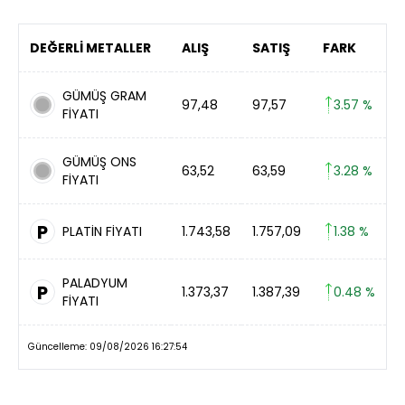
DEĞERLİ METALLER
ALIŞ
SATIŞ
FARK
GÜMÜŞ GRAM
97,48
97,57
3.57 %
FİYATI
GÜMÜŞ ONS
63,52
63,59
3.28 %
FİYATI
P
PLATİN FİYATI
1.743,58
1.757,09
1.38 %
PALADYUM
P
1.373,37
1.387,39
0.48 %
FİYATI
Güncelleme: 09/08/2026 16:27:54