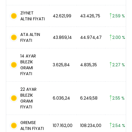
ZİYNET
42.621,99
43.426,75
2.59 %
ALTINI FİYATI
ATA ALTIN
43.869,14
44.974,47
2.00 %
FİYATI
14 AYAR
BİLEZİK
3.625,84
4.835,35
2.27 %
GRAMI
FİYATI
22 AYAR
BİLEZİK
6.036,24
6.249,58
2.55 %
GRAMI
FİYATI
GREMSE
107.162,00
108.234,00
2.54 %
ALTIN FİYATI