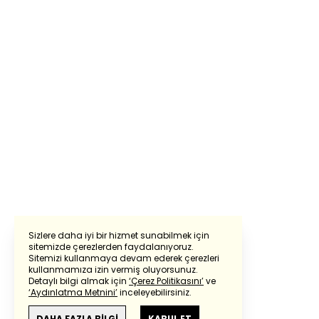
Sizlere daha iyi bir hizmet sunabilmek için
sitemizde çerezlerden faydalanıyoruz.
Sitemizi kullanmaya devam ederek çerezleri
kullanmamıza izin vermiş oluyorsunuz.
Detaylı bilgi almak için
‘Çerez Politikasını’
ve
‘Aydınlatma Metnini’
inceleyebilirsiniz.
DAHA FAZLA BİLGİ
KABUL ET