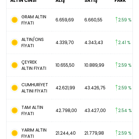
ALTIN CİNSİ
ALIŞ
SATIŞ
FARK
GRAM ALTIN
6.659,69
6.660,55
2.59 %
FİYATI
ALTIN/ONS
4.339,70
4.343,43
2.41 %
FİYATI
ÇEYREK
10.655,50
10.889,99
2.59 %
ALTIN FİYATI
CUMHURİYET
42.621,99
43.426,75
2.59 %
ALTINI FİYATI
TAM ALTIN
42.798,00
43.427,00
2.54 %
FİYATI
YARIM ALTIN
21.244,40
21.779,98
2.59 %
FİYATI