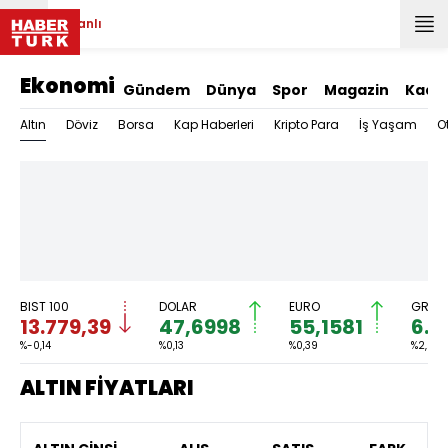
Canlı
Ekonomi
Gündem
Dünya
Spor
Magazin
Kadı
Altın
Döviz
Borsa
Kap Haberleri
Kripto Para
İş Yaşam
O
BIST 100
DOLAR
EURO
GRAM 
13.779,39
47,6998
55,1581
6.6
%-0,14
%0,13
%0,39
%2,59
ALTIN FİYATLARI