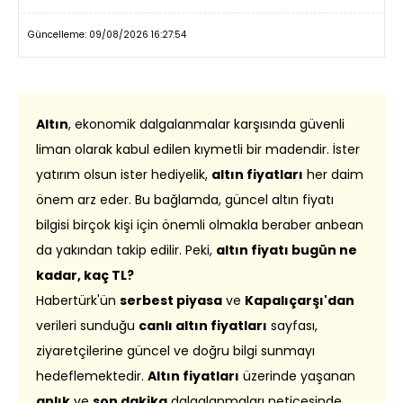
Güncelleme: 09/08/2026 16:27:54
Altın
, ekonomik dalgalanmalar karşısında güvenli
liman olarak kabul edilen kıymetli bir madendir. İster
yatırım olsun ister hediyelik,
altın fiyatları
her daim
önem arz eder. Bu bağlamda, güncel altın fiyatı
bilgisi birçok kişi için önemli olmakla beraber anbean
da yakından takip edilir. Peki,
altın fiyatı bugün ne
kadar, kaç TL?
Habertürk'ün
serbest piyasa
ve
Kapalıçarşı'dan
verileri sunduğu
canlı altın fiyatları
sayfası,
ziyaretçilerine güncel ve doğru bilgi sunmayı
hedeflemektedir.
Altın fiyatları
üzerinde yaşanan
anlık
ve
son dakika
dalgalanmaları neticesinde