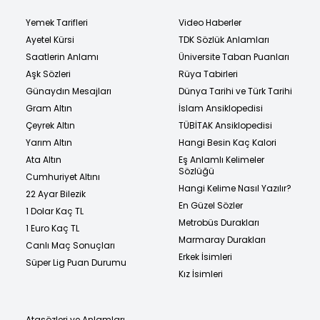
Yemek Tarifleri
Video Haberler
Ayetel Kürsi
TDK Sözlük Anlamları
Saatlerin Anlamı
Üniversite Taban Puanları
Aşk Sözleri
Rüya Tabirleri
Günaydın Mesajları
Dünya Tarihi ve Türk Tarihi
Gram Altın
İslam Ansiklopedisi
Çeyrek Altın
TÜBİTAK Ansiklopedisi
Yarım Altın
Hangi Besin Kaç Kalori
Ata Altın
Eş Anlamlı Kelimeler
Sözlüğü
Cumhuriyet Altını
Hangi Kelime Nasıl Yazılır?
22 Ayar Bilezik
En Güzel Sözler
1 Dolar Kaç TL
Metrobüs Durakları
1 Euro Kaç TL
Marmaray Durakları
Canlı Maç Sonuçları
Erkek İsimleri
Süper Lig Puan Durumu
Kız İsimleri
Atasözleri ve Anlamları