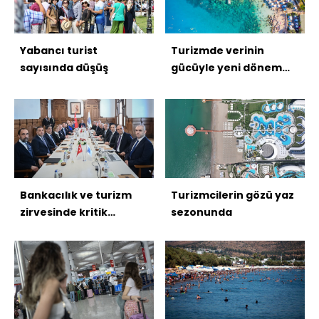
Yabancı turist
Turizmde verinin
sayısında düşüş
gücüyle yeni dönem
başlıyor
Bankacılık ve turizm
Turizmcilerin gözü yaz
zirvesinde kritik
sezonunda
buluşma