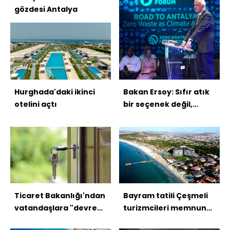
gözdesi Antalya
Hurghada'daki ikinci
Bakan Ersoy: Sıfır atık
otelini açtı
bir seçenek değil,
zorunluluk
Ticaret Bakanlığı'ndan
Bayram tatili Çeşmeli
vatandaşlara "devre
turizmcileri memnun
tatil-mülk" uyarısı
etti