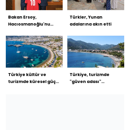
Bakan Ersoy,
Türkler, Yunan
Hacıosmanoğlu'nu
adalarına akın etti
kabul etti
Türkiye kültür ve
Türkiye, turizmde
turizmde küresel güç
"güven adası"
olmaya devam ediyor
konumunda