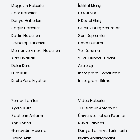
Magazin Haberleri
İstiklal Marşı
Spor Haberleri
E Okul VBS
Dünya Haberleri
E Devlet Giriş
Sağlık Haberleri
Günlük Burç Yorumları
Kadın Haberleri
Son Depremler
Teknoloji Haberleri
Hava Durumu
Memur ve Emekli Haberleri
Yol Durumu
Altın Fiyatları
2026 Dünya Kupası
Dolar Kuru
Astroloji
Euro Kuru
Instagram Dondurma
Kripto Para Fiyatları
Instagram Silme
Yemek Tarifleri
Video Haberler
Ayetel Kürsi
TDK Sözlük Anlamları
Saatlerin Anlamı
Üniversite Taban Puanları
Aşk Sözleri
Rüya Tabirleri
Günaydın Mesajları
Dünya Tarihi ve Türk Tarihi
Gram Altın
İslam Ansiklopedisi