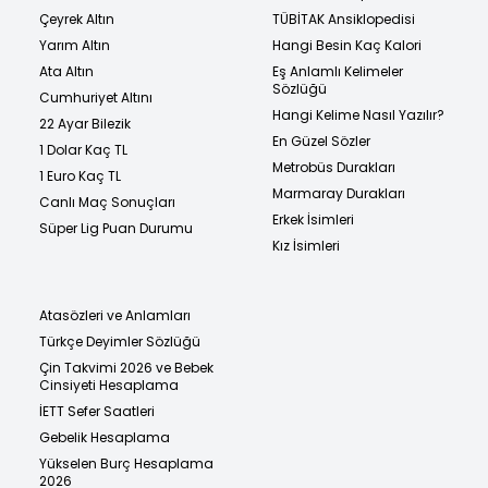
Çeyrek Altın
TÜBİTAK Ansiklopedisi
Yarım Altın
Hangi Besin Kaç Kalori
Ata Altın
Eş Anlamlı Kelimeler
Sözlüğü
Cumhuriyet Altını
Hangi Kelime Nasıl Yazılır?
22 Ayar Bilezik
En Güzel Sözler
1 Dolar Kaç TL
Metrobüs Durakları
1 Euro Kaç TL
Marmaray Durakları
Canlı Maç Sonuçları
Erkek İsimleri
Süper Lig Puan Durumu
Kız İsimleri
Atasözleri ve Anlamları
Türkçe Deyimler Sözlüğü
Çin Takvimi 2026 ve Bebek
Cinsiyeti Hesaplama
İETT Sefer Saatleri
Gebelik Hesaplama
Yükselen Burç Hesaplama
2026