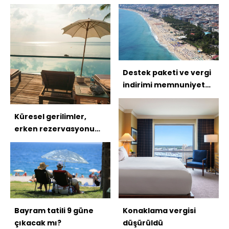
Destek paketi ve vergi
indirimi memnuniyet
yarattı
Küresel gerilimler,
erken rezervasyonu
uzattı
Bayram tatili 9 güne
Konaklama vergisi
çıkacak mı?
düşürüldü