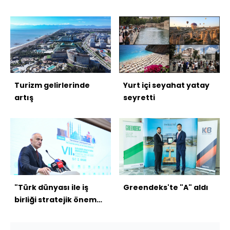
Turizm gelirlerinde
Yurt içi seyahat yatay
artış
seyretti
"Türk dünyası ile iş
Greendeks'te "A" aldı
birliği stratejik önem
taşıyor"