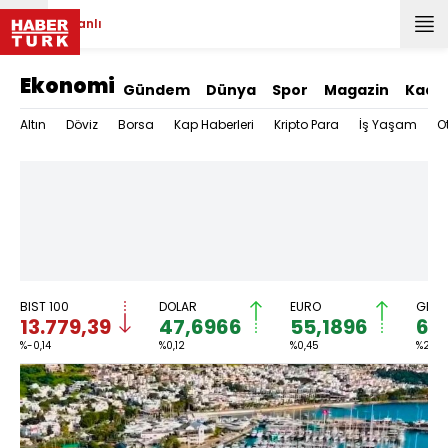
Canlı
Ekonomi
Gündem
Dünya
Spor
Magazin
Kadı
Altın
Döviz
Borsa
Kap Haberleri
Kripto Para
İş Yaşam
O
BIST 100
DOLAR
EURO
GRAM
13.779,39
47,6966
55,1896
6.
%-0,14
%0,12
%0,45
%2,59