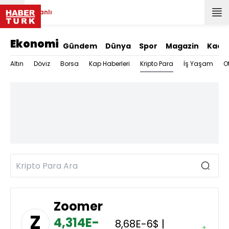
Canlı
Ekonomi
Gündem
Dünya
Spor
Magazin
Kadı
Kripto Para
Altın
Döviz
Borsa
Kap Haberleri
İş Yaşam
O
Zoomer
Z
4,314E-
8,68E-6$ |