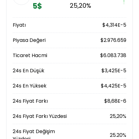
5$
25,20%
Fiyatı
$4,314E-5
Piyasa Değeri
$2.976.659
Ticaret Hacmi
$6.083.738
24s En Düşük
$3,425E-5
24s En Yüksek
$4,425E-5
24s Fiyat Farkı
$8,68E-6
24s Fiyat Farkı Yüzdesi
25,20%
24s Fiyat Değişim
25.20%
Yüzdesi