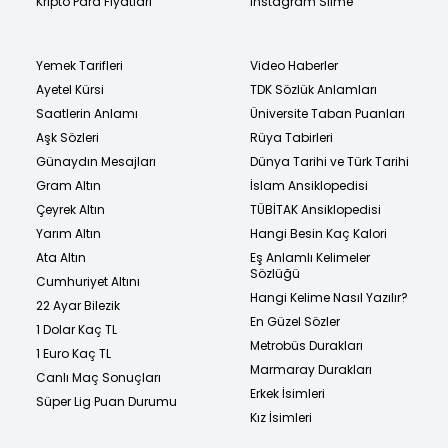
Kripto Para Fiyatları
Instagram Silme
Yemek Tarifleri
Video Haberler
Ayetel Kürsi
TDK Sözlük Anlamları
Saatlerin Anlamı
Üniversite Taban Puanları
Aşk Sözleri
Rüya Tabirleri
Günaydın Mesajları
Dünya Tarihi ve Türk Tarihi
Gram Altın
İslam Ansiklopedisi
Çeyrek Altın
TÜBİTAK Ansiklopedisi
Yarım Altın
Hangi Besin Kaç Kalori
Ata Altın
Eş Anlamlı Kelimeler
Sözlüğü
Cumhuriyet Altını
Hangi Kelime Nasıl Yazılır?
22 Ayar Bilezik
En Güzel Sözler
1 Dolar Kaç TL
Metrobüs Durakları
1 Euro Kaç TL
Marmaray Durakları
Canlı Maç Sonuçları
Erkek İsimleri
Süper Lig Puan Durumu
Kız İsimleri