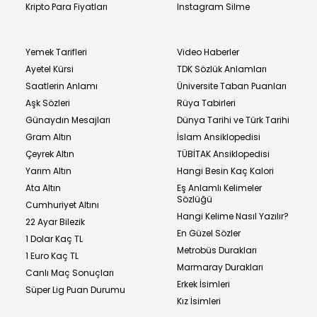
Kripto Para Fiyatları
Instagram Silme
Yemek Tarifleri
Video Haberler
Ayetel Kürsi
TDK Sözlük Anlamları
Saatlerin Anlamı
Üniversite Taban Puanları
Aşk Sözleri
Rüya Tabirleri
Günaydın Mesajları
Dünya Tarihi ve Türk Tarihi
Gram Altın
İslam Ansiklopedisi
Çeyrek Altın
TÜBİTAK Ansiklopedisi
Yarım Altın
Hangi Besin Kaç Kalori
Ata Altın
Eş Anlamlı Kelimeler
Sözlüğü
Cumhuriyet Altını
Hangi Kelime Nasıl Yazılır?
22 Ayar Bilezik
En Güzel Sözler
1 Dolar Kaç TL
Metrobüs Durakları
1 Euro Kaç TL
Marmaray Durakları
Canlı Maç Sonuçları
Erkek İsimleri
Süper Lig Puan Durumu
Kız İsimleri