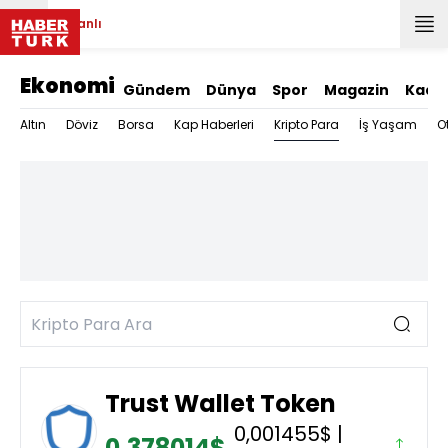
Canlı
Ekonomi
Gündem
Dünya
Spor
Magazin
Kadı
Kripto Para
Altın
Döviz
Borsa
Kap Haberleri
İş Yaşam
O
Trust Wallet Token
0,001455$ |
0,378014$