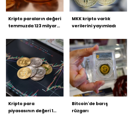
Kripto paraların değeri
MKK kripto varlık
temmuzda 123 milyar
verilerini yayımladı
dolar arttı
Kripto para
Bitcoin'de barış
piyasasının değeri 1
rüzgarı
trilyon dolar eridi