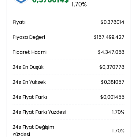
1,70%
Fiyatı
$0,378014
Piyasa Değeri
$157.499.427
Ticaret Hacmi
$4.347.058
24s En Düşük
$0,370778
24s En Yüksek
$0,381057
24s Fiyat Farkı
$0,001455
24s Fiyat Farkı Yüzdesi
1,70%
24s Fiyat Değişim
1.70%
Yüzdesi