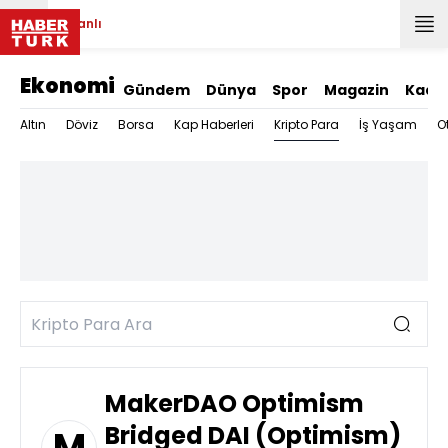
Canlı
Ekonomi
Gündem
Dünya
Spor
Magazin
Kadı
Kripto Para
Altın
Döviz
Borsa
Kap Haberleri
İş Yaşam
O
MakerDAO Optimism
Bridged DAI (Optimism)
M