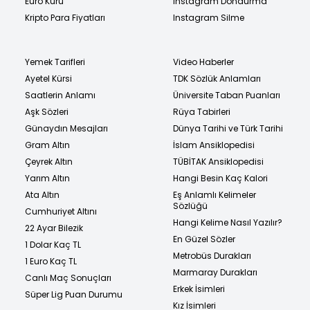
Euro Kuru
Instagram Dondurma
Kripto Para Fiyatları
Instagram Silme
Yemek Tarifleri
Video Haberler
Ayetel Kürsi
TDK Sözlük Anlamları
Saatlerin Anlamı
Üniversite Taban Puanları
Aşk Sözleri
Rüya Tabirleri
Günaydın Mesajları
Dünya Tarihi ve Türk Tarihi
Gram Altın
İslam Ansiklopedisi
Çeyrek Altın
TÜBİTAK Ansiklopedisi
Yarım Altın
Hangi Besin Kaç Kalori
Ata Altın
Eş Anlamlı Kelimeler
Sözlüğü
Cumhuriyet Altını
Hangi Kelime Nasıl Yazılır?
22 Ayar Bilezik
En Güzel Sözler
1 Dolar Kaç TL
Metrobüs Durakları
1 Euro Kaç TL
Marmaray Durakları
Canlı Maç Sonuçları
Erkek İsimleri
Süper Lig Puan Durumu
Kız İsimleri