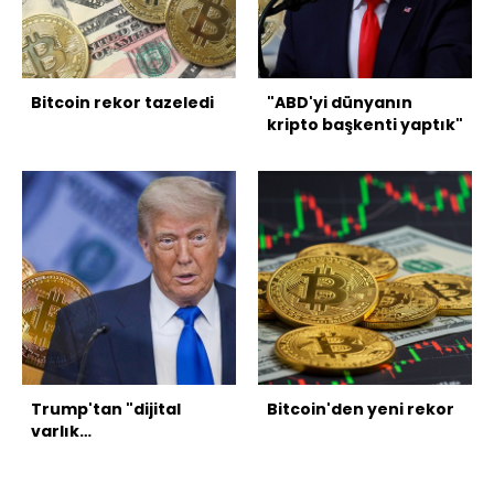
Bitcoin rekor tazeledi
"ABD'yi dünyanın
kripto başkenti yaptık"
Trump'tan "dijital
Bitcoin'den yeni rekor
varlık
düzenlemelerinin
onaylanması" çağrısı