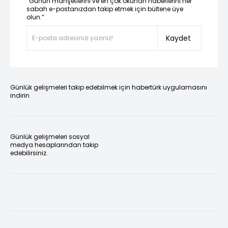
“Günün manşetlerini ve en çok okunan haberlerini her
sabah e-postanızdan takip etmek için bültene üye
olun.”
Kaydet
Günlük gelişmeleri takip edebilmek için habertürk uygulamasını
indirin
Günlük gelişmeleri sosyal
medya hesaplarından takip
edebilirsiniz.