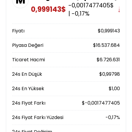
-0,0017477405$
0,999143$
| -0,17%
Fiyatı
$0,999143
Piyasa Değeri
$16.537.684
Ticaret Hacmi
$6.726.631
24s En Düşük
$0,99798
24s En Yüksek
$1,00
24s Fiyat Farkı
$-0,0017477405
24s Fiyat Farkı Yüzdesi
-0,17%
24s Fiyat Değişim