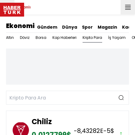
Canlı
Ekonomi
Gündem
Dünya
Spor
Magazin
Kadı
Kripto Para
Altın
Döviz
Borsa
Kap Haberleri
İş Yaşam
O
Chiliz
-8,43282E-5$
0,0127799$