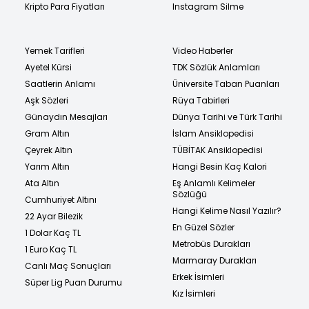
Kripto Para Fiyatları
Instagram Silme
Yemek Tarifleri
Video Haberler
Ayetel Kürsi
TDK Sözlük Anlamları
Saatlerin Anlamı
Üniversite Taban Puanları
Aşk Sözleri
Rüya Tabirleri
Günaydın Mesajları
Dünya Tarihi ve Türk Tarihi
Gram Altın
İslam Ansiklopedisi
Çeyrek Altın
TÜBİTAK Ansiklopedisi
Yarım Altın
Hangi Besin Kaç Kalori
Ata Altın
Eş Anlamlı Kelimeler
Sözlüğü
Cumhuriyet Altını
Hangi Kelime Nasıl Yazılır?
22 Ayar Bilezik
En Güzel Sözler
1 Dolar Kaç TL
Metrobüs Durakları
1 Euro Kaç TL
Marmaray Durakları
Canlı Maç Sonuçları
Erkek İsimleri
Süper Lig Puan Durumu
Kız İsimleri