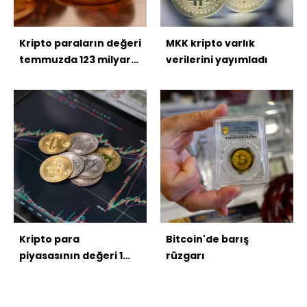
Kripto paraların değeri
MKK kripto varlık
temmuzda 123 milyar
verilerini yayımladı
dolar arttı
Kripto para
Bitcoin'de barış
piyasasının değeri 1
rüzgarı
trilyon dolar eridi