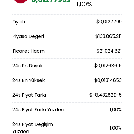
| 1,00%
Fiyatı
$0,0127799
Piyasa Değeri
$133.865.211
Ticaret Hacmi
$21.024.821
24s En Düşük
$0,01268615
24s En Yüksek
$0,01314853
24s Fiyat Farkı
$-8,43282E-5
24s Fiyat Farkı Yüzdesi
1,00%
24s Fiyat Değişim
1.00%
Yüzdesi