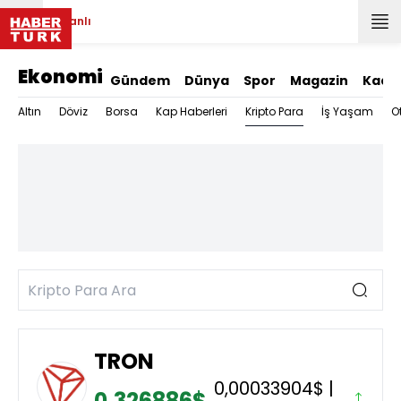
Canlı
Ekonomi
Gündem
Dünya
Spor
Magazin
Kadı
Kripto Para
Altın
Döviz
Borsa
Kap Haberleri
İş Yaşam
O
TRON
0,00033904$ |
0,326886$