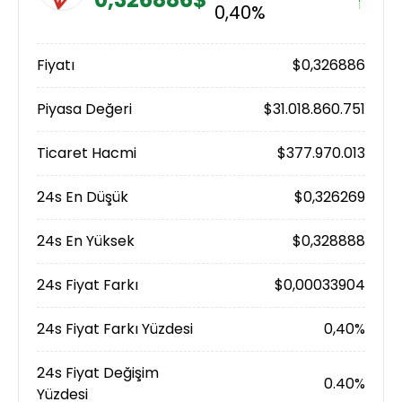
0,40%
Fiyatı
$0,326886
Piyasa Değeri
$31.018.860.751
Ticaret Hacmi
$377.970.013
24s En Düşük
$0,326269
24s En Yüksek
$0,328888
24s Fiyat Farkı
$0,00033904
24s Fiyat Farkı Yüzdesi
0,40%
24s Fiyat Değişim
0.40%
Yüzdesi