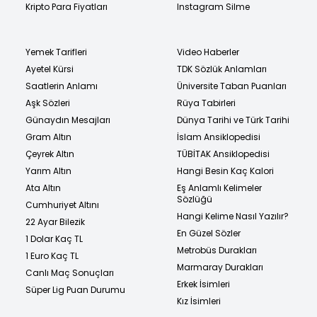
Kripto Para Fiyatları
Instagram Silme
Yemek Tarifleri
Video Haberler
Ayetel Kürsi
TDK Sözlük Anlamları
Saatlerin Anlamı
Üniversite Taban Puanları
Aşk Sözleri
Rüya Tabirleri
Günaydın Mesajları
Dünya Tarihi ve Türk Tarihi
Gram Altın
İslam Ansiklopedisi
Çeyrek Altın
TÜBİTAK Ansiklopedisi
Yarım Altın
Hangi Besin Kaç Kalori
Ata Altın
Eş Anlamlı Kelimeler
Sözlüğü
Cumhuriyet Altını
Hangi Kelime Nasıl Yazılır?
22 Ayar Bilezik
En Güzel Sözler
1 Dolar Kaç TL
Metrobüs Durakları
1 Euro Kaç TL
Marmaray Durakları
Canlı Maç Sonuçları
Erkek İsimleri
Süper Lig Puan Durumu
Kız İsimleri