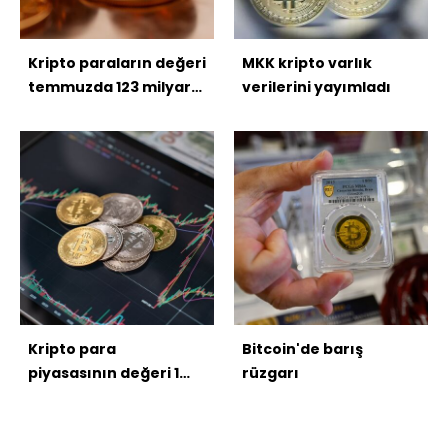
Kripto paraların değeri
MKK kripto varlık
temmuzda 123 milyar
verilerini yayımladı
dolar arttı
Kripto para
Bitcoin'de barış
piyasasının değeri 1
rüzgarı
trilyon dolar eridi