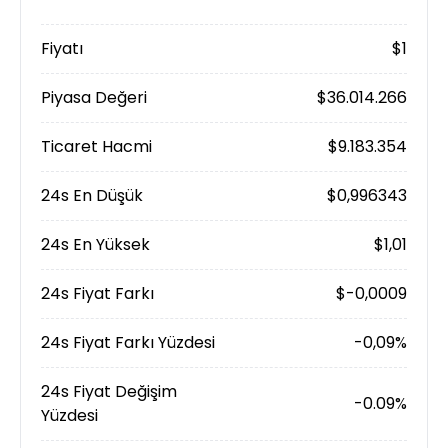
Fiyatı
$1
Piyasa Değeri
$36.014.266
Ticaret Hacmi
$9.183.354
24s En Düşük
$0,996343
24s En Yüksek
$1,01
24s Fiyat Farkı
$-0,0009
24s Fiyat Farkı Yüzdesi
-0,09%
24s Fiyat Değişim
-0.09%
Yüzdesi