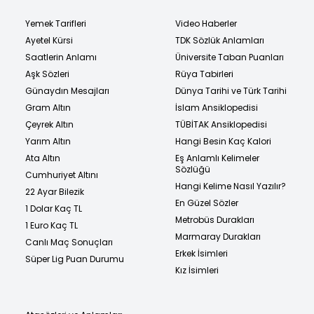
Yemek Tarifleri
Video Haberler
Ayetel Kürsi
TDK Sözlük Anlamları
Saatlerin Anlamı
Üniversite Taban Puanları
Aşk Sözleri
Rüya Tabirleri
Günaydın Mesajları
Dünya Tarihi ve Türk Tarihi
Gram Altın
İslam Ansiklopedisi
Çeyrek Altın
TÜBİTAK Ansiklopedisi
Yarım Altın
Hangi Besin Kaç Kalori
Ata Altın
Eş Anlamlı Kelimeler
Sözlüğü
Cumhuriyet Altını
Hangi Kelime Nasıl Yazılır?
22 Ayar Bilezik
En Güzel Sözler
1 Dolar Kaç TL
Metrobüs Durakları
1 Euro Kaç TL
Marmaray Durakları
Canlı Maç Sonuçları
Erkek İsimleri
Süper Lig Puan Durumu
Kız İsimleri