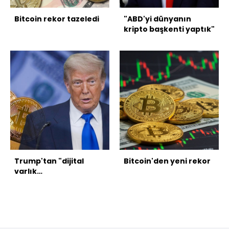
Bitcoin rekor tazeledi
"ABD'yi dünyanın
kripto başkenti yaptık"
Trump'tan "dijital
Bitcoin'den yeni rekor
varlık
düzenlemelerinin
onaylanması" çağrısı