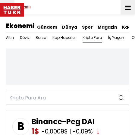
Canlı
Ekonomi
Gündem
Dünya
Spor
Magazin
Kadı
Kripto Para
Altın
Döviz
Borsa
Kap Haberleri
İş Yaşam
O
Binance-Peg DAI
B
1$
-0,0009$ | -0,09%