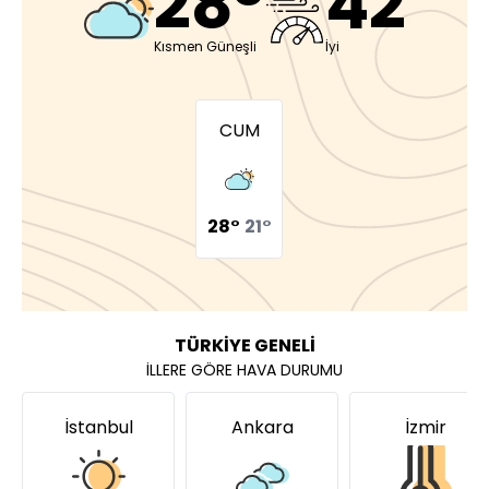
28°
42
Kısmen Güneşli
İyi
CUM
28°
21°
TÜRKİYE GENELİ
İLLERE GÖRE HAVA DURUMU
İstanbul
Ankara
İzmir