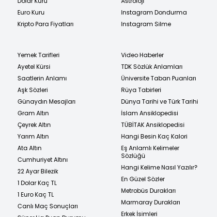
Dolar Kuru
Astroloji
Euro Kuru
Instagram Dondurma
Kripto Para Fiyatları
Instagram Silme
Yemek Tarifleri
Video Haberler
Ayetel Kürsi
TDK Sözlük Anlamları
Saatlerin Anlamı
Üniversite Taban Puanları
Aşk Sözleri
Rüya Tabirleri
Günaydın Mesajları
Dünya Tarihi ve Türk Tarihi
Gram Altın
İslam Ansiklopedisi
Çeyrek Altın
TÜBİTAK Ansiklopedisi
Yarım Altın
Hangi Besin Kaç Kalori
Ata Altın
Eş Anlamlı Kelimeler
Sözlüğü
Cumhuriyet Altını
Hangi Kelime Nasıl Yazılır?
22 Ayar Bilezik
En Güzel Sözler
1 Dolar Kaç TL
Metrobüs Durakları
1 Euro Kaç TL
Marmaray Durakları
Canlı Maç Sonuçları
Erkek İsimleri