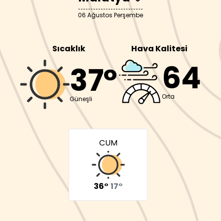
06 Ağustos Perşembe
Sıcaklık
Hava Kalitesi
64
37°
Orta
Güneşli
CUM
36°
17°