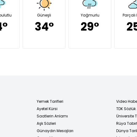
bulutlu
Güneşli
Yağmurlu
Parçalı 
4°
34°
29°
2
Yemek Tarifleri
Video Habe
Ayetel Kürsi
TDK Sözlük
i
Saatlerin Anlamı
Üniversite
Aşk Sözleri
Rüya Tabirl
Günaydın Mesajları
Dünya Tarih