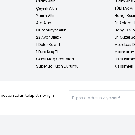
Gram Altın
İslam Ansi
Çeyrek Altın
TÜBİTAK An
Yarım Altın
Hangi Besi
Ata Altın
Eş Anlamlı 
Cumhuriyet Altını
Hangi Kelim
22 Ayar Bilezik
En Güzel Sö
1 Dolar Kaç TL
Metrobüs D
1 Euro Kaç TL
Marmaray D
Canlı Maç Sonuçları
Erkek İsimle
Süper Lig Puan Durumu
Kız İsimleri
-postanızdan takip etmek için