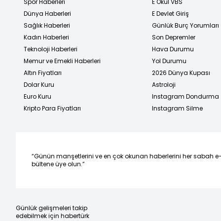
Spor Haberleri
E Okul VBS
Dünya Haberleri
E Devlet Giriş
Sağlık Haberleri
Günlük Burç Yorumları
Kadın Haberleri
Son Depremler
Teknoloji Haberleri
Hava Durumu
Memur ve Emekli Haberleri
Yol Durumu
Altın Fiyatları
2026 Dünya Kupası
Dolar Kuru
Astroloji
Euro Kuru
Instagram Dondurma
Kripto Para Fiyatları
Instagram Silme
“Günün manşetlerini ve en çok okunan haberlerini her sabah e
bültene üye olun.”
Günlük gelişmeleri takip
edebilmek için habertürk