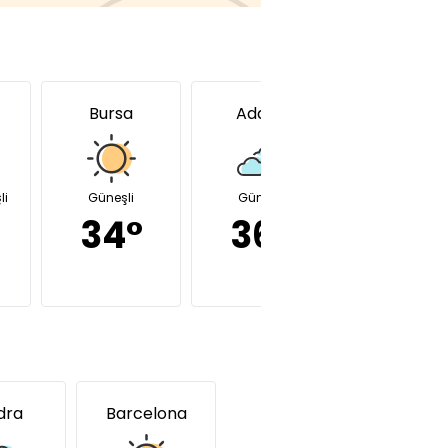
Bursa
Adana
Diyarbakı
li
Güneşli
Güneşli
Güneşli
34°
36°
39°
dra
Barcelona