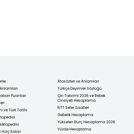
rler
Atasözleri ve Anlamları
 Anlamları
Türkçe Deyimler Sözlüğü
 Taban Puanları
Çin Takvimi 2026 ve Bebek
Cinsiyeti Hesaplama
eri
İETT Sefer Saatleri
i ve Türk Tarihi
Gebelik Hesaplama
klopedisi
Yükselen Burç Hesaplama 2026
siklopedisi
Yüzde Hesaplama
n Kaç Kalori