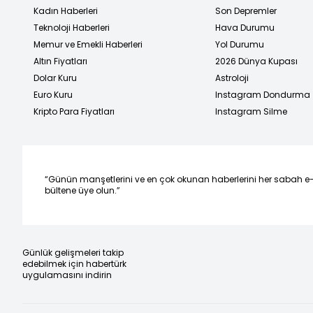
Kadın Haberleri
Son Depremler
Teknoloji Haberleri
Hava Durumu
Memur ve Emekli Haberleri
Yol Durumu
Altın Fiyatları
2026 Dünya Kupası
Dolar Kuru
Astroloji
Euro Kuru
Instagram Dondurma
Kripto Para Fiyatları
Instagram Silme
“Günün manşetlerini ve en çok okunan haberlerini her sabah e
bültene üye olun.”
Günlük gelişmeleri takip
edebilmek için habertürk
uygulamasını indirin