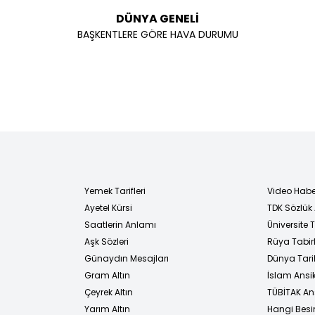
DÜNYA GENELİ
BAŞKENTLERE GÖRE HAVA DURUMU
Yemek Tarifleri
Video Habe
Ayetel Kürsi
TDK Sözlük
i
Saatlerin Anlamı
Üniversite
Aşk Sözleri
Rüya Tabirl
Günaydın Mesajları
Dünya Tarih
Gram Altın
İslam Ansi
Çeyrek Altın
TÜBİTAK An
Yarım Altın
Hangi Besi