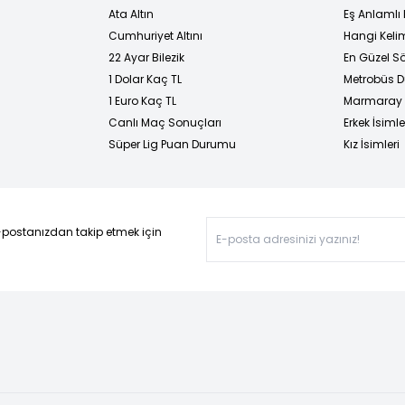
Ata Altın
Eş Anlamlı 
Cumhuriyet Altını
Hangi Kelim
22 Ayar Bilezik
En Güzel Sö
1 Dolar Kaç TL
Metrobüs D
1 Euro Kaç TL
Marmaray D
Canlı Maç Sonuçları
Erkek İsimle
Süper Lig Puan Durumu
Kız İsimleri
-postanızdan takip etmek için