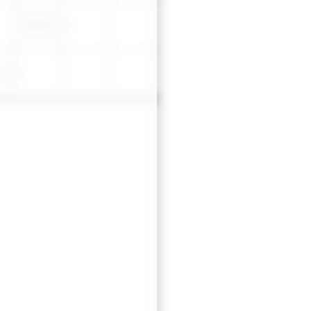
Eğirmen,
kirmen
laç