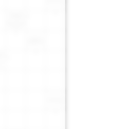
Küçük akarsu
Neodim
simgesi
Alçak küçük
masa
Kararlı,
değişmez
lde
l
k
Kaburga