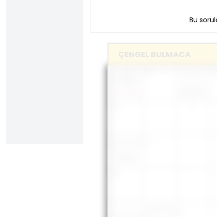
Bu sorul
ÇENGEL BULMACA
Doğu
Merhale
Anadolu’da
ırmak
Arkalıksız
küçük iskemle
Süs iğnesi
Elçilik uzmanı
Resimdeki
oyuncu
Habeş soylusu