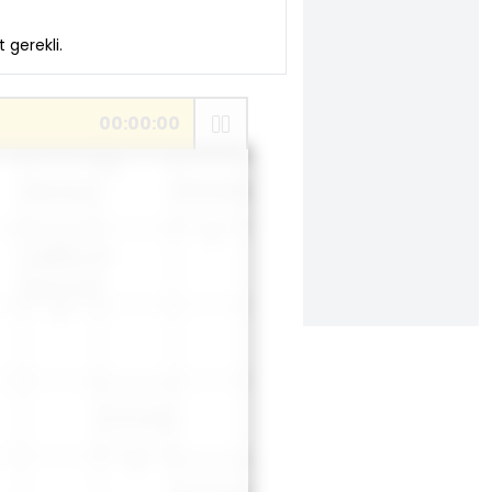
 gerekli.
00:
00:
00
Tibet öküzü
Tuzak, kapan
Suçu
bağışlama
Yapma, etme
Çinko simgesi