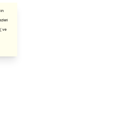
çin
zleri
’
ve