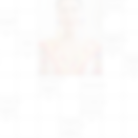
Boru sesi
lın ve kaba
kumaş
Hırvatistan
plakası
Millet
Hafif yel
Eski di
yüzyı
İdra
Altın’ın simgesi
Düzmece
Letonya para
birimi
En büyük
Her halde
rupa'da bir
Eski dilde otlar
nehir
Arızalı, meyilli
yer
Bir kürk
hayvanı, kakım