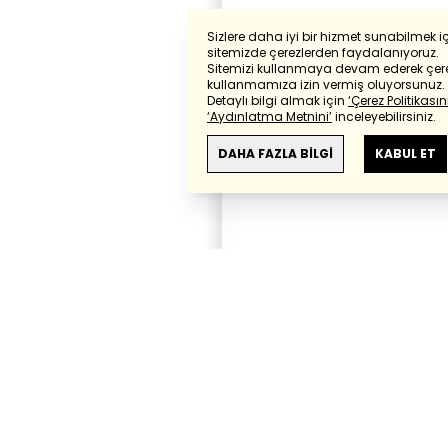
Sizlere daha iyi bir hizmet sunabilmek i
sitemizde çerezlerden faydalanıyoruz.
Sitemizi kullanmaya devam ederek çere
kullanmamıza izin vermiş oluyorsunuz.
Detaylı bilgi almak için
‘Çerez Politikasını
‘Aydınlatma Metnini’
inceleyebilirsiniz.
DAHA FAZLA BİLGİ
KABUL ET