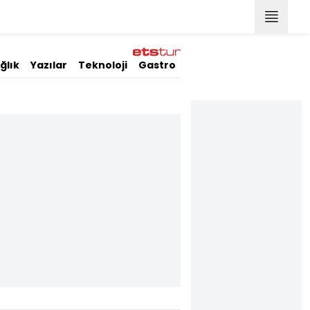
ğlık
Yazılar
Teknoloji
Gastro
Video
Stil
Resmi İlan