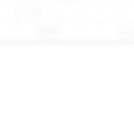
Tartma aleti
Çalışan, gayret
Bir bağ
eden