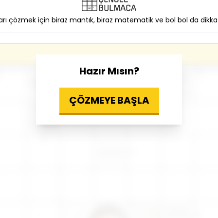
arı çözmek için biraz mantık, biraz matematik ve bol bol da dikkat
Hazır Mısın?
Ramazan
namazı
Hastalıktan
Ortadoğu'da
körfez
kurtulma
Allah(C.C.)
ÇÖZMEYE BAŞLA
Resmi hükümet
makamı
Kumaştan çeyiz
korumalığı
Ayırmaç
Konma,
konulma