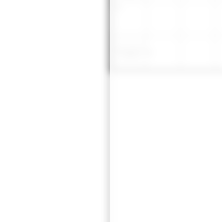
Zannetme,
zehap