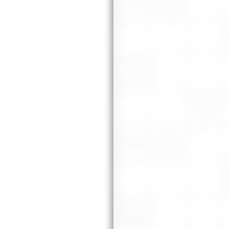
Akşam yemeği
Masif, içi dolu
olan
Ka
Volga'nın bir
kolu
İşaret, alamet
İşaret zamiri
Direy
Bakı
Çok iri zehirsiz
bir yılan
Kısa namlulu
top
Av
Bir ilimiz
Ekin zararlısı
böcek