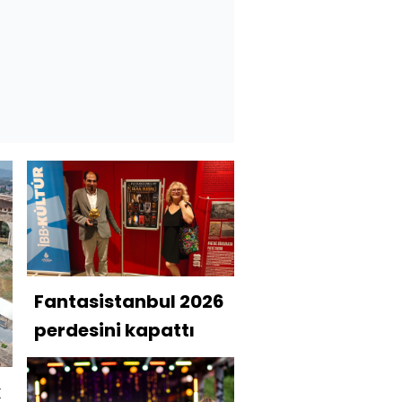
Fantasistanbul 2026
perdesini kapattı
k