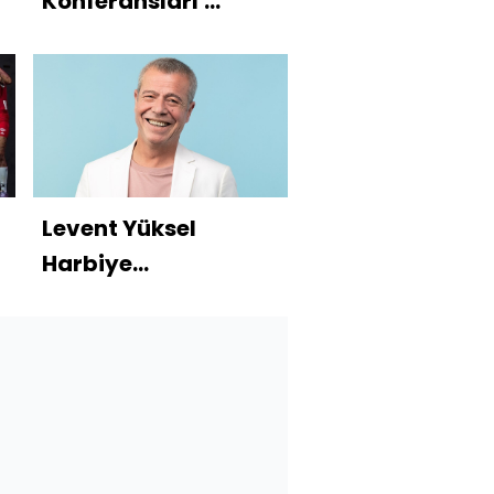
Konferansları'
başlıyor
Levent Yüksel
Harbiye
Açıkhava'ya geliyor