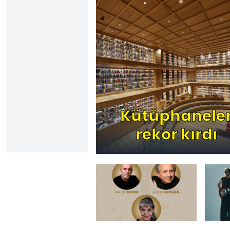
Kütüphanele
rekor kırdı