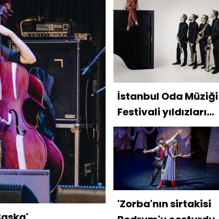
İstanbul Oda Müziği
Festivali yıldızları
ağırlayacak
'Zorba'nın sirtakisi
Başka'