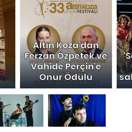
Altın Koza'dan
Ferzan Özpetek ve
'
r
Vahide Perçin'e
Onur Ödülü
sa