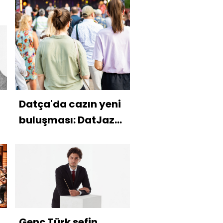
Datça'da cazın yeni
buluşması: DatJazz
ilk kez başlıyor
Genç Türk şefin