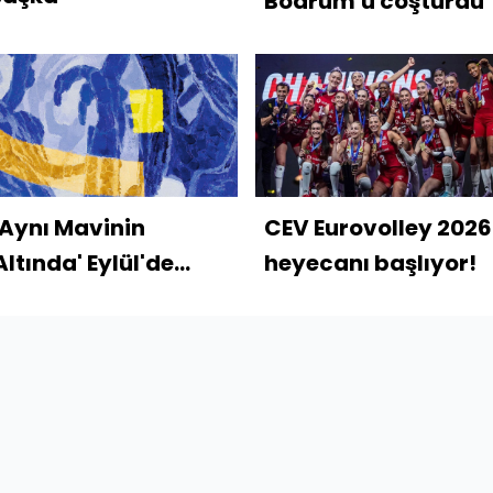
Bodrum'u coşturdu
'Aynı Mavinin
CEV Eurovolley 2026
Altında' Eylül'de
heyecanı başlıyor!
İstanbul Modern'de