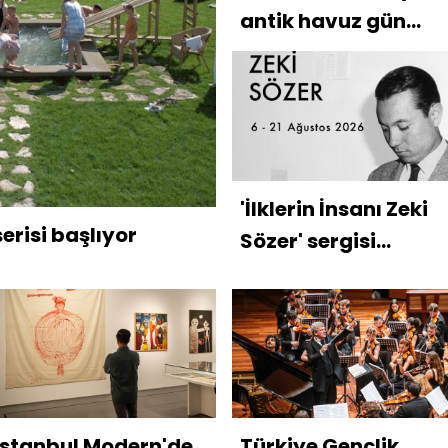
antik havuz gün
yüzüne çıkarıldı
'İlklerin İnsanı Zeki
erisi başlıyor
Sözer' sergisi
açılıyor
İstanbul Modern'de
Türkiye Gençlik