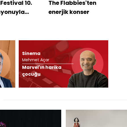
Festival 10.
The Flabbies'ten
syonuyla
enerjik konser
nede
Sinema
Mehmet Açar
Marvel'ın harika
çocuğu