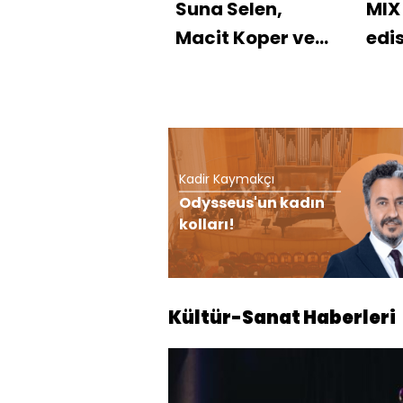
Suna Selen,
MIX 
Macit Koper ve
edi
Aydın Sayman'a
sah
'Emek Ödülü'
Kadir Kaymakçı
Odysseus'un kadın
kolları!
Kültür-Sanat Haberleri