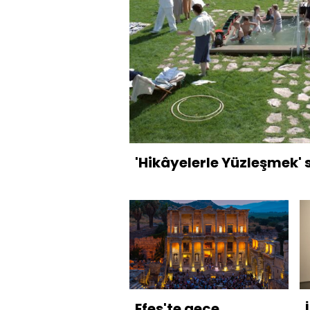
'Hikâyelerle Yüzleşmek' s
Efes'te gece