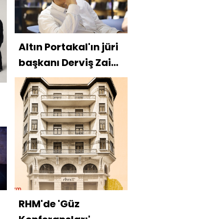
Altın Portakal'ın jüri
başkanı Derviş Zaim
oldu
RHM'de 'Güz