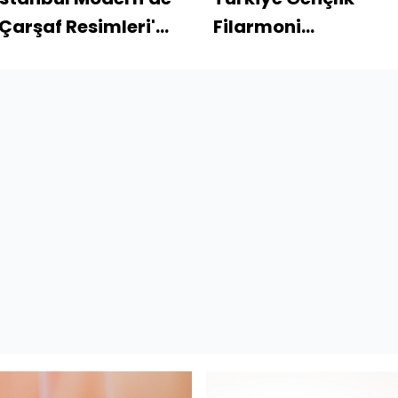
'Çarşaf Resimleri'
Filarmoni
turu
Orkestrası'ndan 20.
yıla özel konser