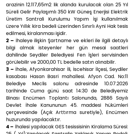
arazinin 12.117,65m2 lik alanda kurulacak olan 25 Yıl
Süreli Gelir Paylaşımlı 350 kW Güneş Enerjisi Elektrik
Üretim Santrali Kurulumu Yapım İşi kullanılmak
üzere Yıllık kira bedeli üzerinden Sınırlı Ayni Hak tesis
edilmesi, kiralanması işidir.
2 –
İhaleye ilişkin Şartname ve ekleri ile ilgili detaylı
bilgi almak isteyenler her gün mesai saatleri
dahilinde Seydiler Belediyesi Fen İşleri servisinden
görülebilir ve 2000,00 TL bedelle satın alınabilir.
3 –
İhale, Afyonkarahisar İli, İscehisar İlçesi, Seydiler
kasabası Hasan Basri mahallesi. Afyon Cad. No:11
Belediye Meclis salonu adresinde 10.07.2026
tarihinde Cuma günü saat 14:30 de Belediyemiz
Binası Encümen Toplantı Salonunda, 2886 Sayılı
Devlet İhale Kanununun 45. maddesi hükümleri
çerçevesinde (Açık Arttırma suretiyle), Encümen
huzurunda yapılacaktır.
4 –
İhalesi yapılacak GES tesissisinin Kiralama Süresi:
25 ( Yıl),Yapılacak Santralin Yaklaşık Yapım Bedeli: