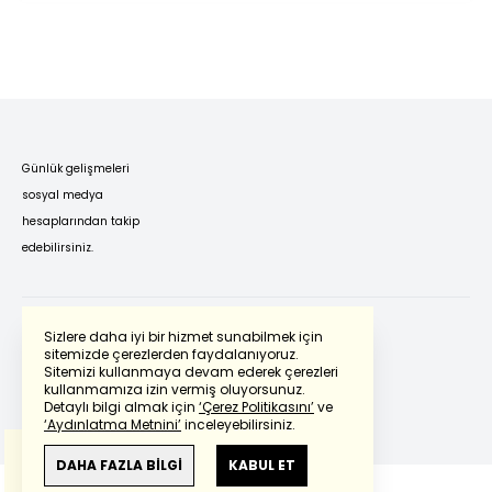
Günlük gelişmeleri
sosyal medya
hesaplarından takip
edebilirsiniz.
Sizlere daha iyi bir hizmet sunabilmek için
sitemizde çerezlerden faydalanıyoruz.
Sitemizi kullanmaya devam ederek çerezleri
Powered by
Translate
kullanmamıza izin vermiş oluyorsunuz.
Detaylı bilgi almak için
‘Çerez Politikasını’
ve
‘Aydınlatma Metnini’
inceleyebilirsiniz.
Bu çeviride
Google Translete
kullanılmıştır.
Anlam ve çeviri hatalarından
haberturk.com
DAHA FAZLA BİLGİ
KABUL ET
sorumlu değildir.