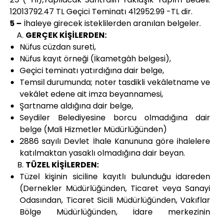
12013792.47 TL Geçici Teminatı 412952.99 -TL dir.
5 –
İhaleye girecek isteklilerden aranılan belgeler.
GERÇEK KİŞİLERDEN:
Nüfus cüzdan sureti,
Nüfus kayıt örneği (İkametgâh belgesi),
Geçici teminatı yatırdığına dair belge,
Temsil durumunda; noter tasdikli vekâletname ve
vekâlet edene ait imza beyannamesi,
Şartname aldığına dair belge,
Seydiler Belediyesine borcu olmadığına dair
belge (Mali Hizmetler Müdürlüğünden)
2886 sayılı Devlet İhale Kanununa göre ihalelere
katılmaktan yasaklı olmadığına dair beyan.
TÜZEL KİŞİLERDEN:
Tüzel kişinin siciline kayıtlı bulunduğu idareden
(Dernekler Müdürlüğünden, Ticaret veya Sanayi
Odasından, Ticaret Sicili Müdürlüğünden, Vakıflar
Bölge Müdürlüğünden, İdare merkezinin