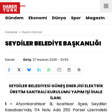
Canlı
Gündem
Ekonomi
Dünya
Spor
Magazin
Haberler
Resmi İlanlar
SEYDİLER BELEDİYE BAŞKANLIĞI
İlandır
Giriş:
27 Haziran 2026 - 23:50
SEYDİLER BELEDİYESİ GÜNEŞ ENERJİSİ ELEKTRİK
ÜRETİM SANTRALİ KURULUMU YAPIM İŞİ İHALE
İLANI.
1 -
Afyonkarahisar İli, İscehisar İlçesi, Seydiler
Kasabası’nda, 114 Nolu Ada 250 Parsel üzerindeki