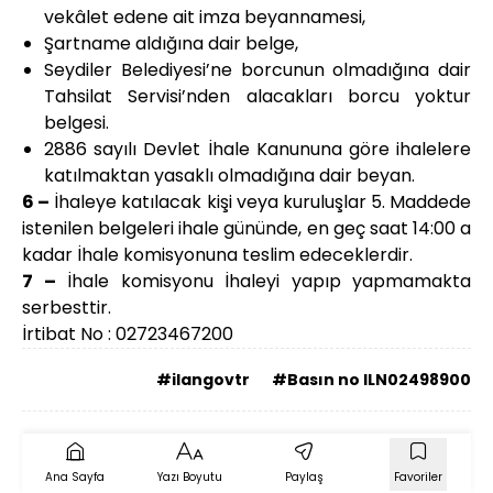
vekâlet edene ait imza beyannamesi,
Şartname aldığına dair belge,
Seydiler Belediyesi’ne borcunun olmadığına dair
Tahsilat Servisi’nden alacakları borcu yoktur
belgesi.
2886 sayılı Devlet İhale Kanununa göre ihalelere
katılmaktan yasaklı olmadığına dair beyan.
6 –
İhaleye katılacak kişi veya kuruluşlar 5. Maddede
istenilen belgeleri ihale gününde, en geç saat 14:00 a
kadar İhale komisyonuna teslim edeceklerdir.
7 –
İhale komisyonu İhaleyi yapıp yapmamakta
serbesttir.
İrtibat No : 02723467200
#ilangovtr
#Basın no ILN02498900
Ana Sayfa
Yazı Boyutu
Paylaş
Favoriler