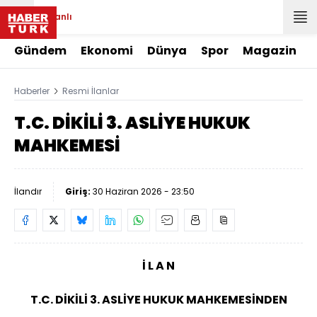
Canlı
Gündem
Ekonomi
Dünya
Spor
Magazin
Haberler
Resmi İlanlar
T.C. DİKİLİ 3. ASLİYE HUKUK
MAHKEMESİ
İlandır
Giriş:
30 Haziran 2026 - 23:50
İ L A N
T.C. DİKİLİ 3. ASLİYE HUKUK MAHKEMESİNDEN