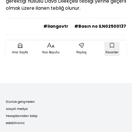
gerektiği hususu Dava Dilekçesi tebliği yerine geçerli
olmak üzere ilanen tebliğ olunur.
#ilangovtr
#Basın no ILN02500137
Ana Sayfa
Yazı Boyutu
Paylaş
Favoriler
Günlük gelişmeleri
sosyal medya
hesaplarından takip
edebilirsiniz.