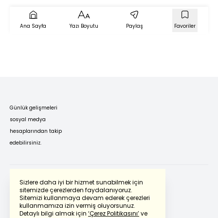
Ana Sayfa
Yazı Boyutu
Paylaş
Favoriler
Günlük gelişmeleri
sosyal medya
hesaplarından takip
edebilirsiniz.
Sizlere daha iyi bir hizmet sunabilmek için
sitemizde çerezlerden faydalanıyoruz.
Sitemizi kullanmaya devam ederek çerezleri
Powered by
Translate
kullanmamıza izin vermiş oluyorsunuz.
Detaylı bilgi almak için
‘Çerez Politikasını’
ve