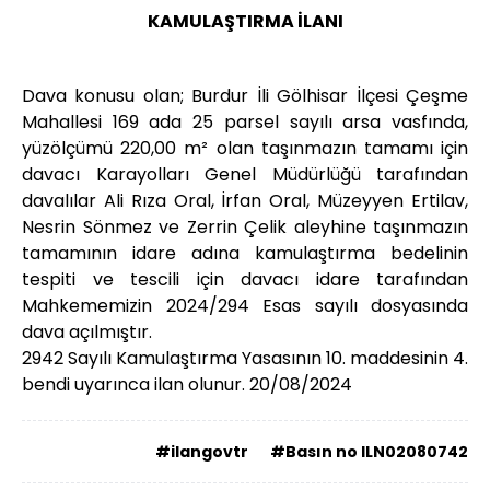
KAMULAŞTIRMA İLANI
Dava konusu olan; Burdur İli Gölhisar İlçesi Çeşme
Mahallesi 169 ada 25 parsel sayılı arsa vasfında,
yüzölçümü 220,00 m² olan taşınmazın tamamı için
davacı Karayolları Genel Müdürlüğü tarafından
davalılar Ali Rıza Oral, İrfan Oral, Müzeyyen Ertilav,
Nesrin Sönmez ve Zerrin Çelik aleyhine taşınmazın
tamamının idare adına kamulaştırma bedelinin
tespiti ve tescili için davacı idare tarafından
Mahkememizin 2024/294 Esas sayılı dosyasında
dava açılmıştır.
2942 Sayılı Kamulaştırma Yasasının 10. maddesinin 4.
bendi uyarınca ilan olunur. 20/08/2024
#ilangovtr
#Basın no ILN02080742