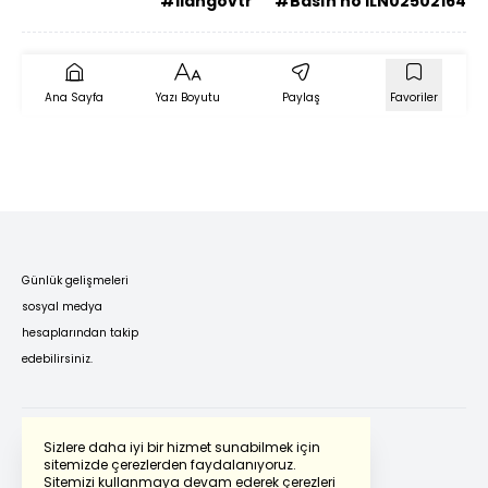
#ilangovtr
#Basın no ILN02502164
Ana Sayfa
Yazı Boyutu
Paylaş
Favoriler
Günlük gelişmeleri
sosyal medya
hesaplarından takip
edebilirsiniz.
Sizlere daha iyi bir hizmet sunabilmek için
sitemizde çerezlerden faydalanıyoruz.
Sitemizi kullanmaya devam ederek çerezleri