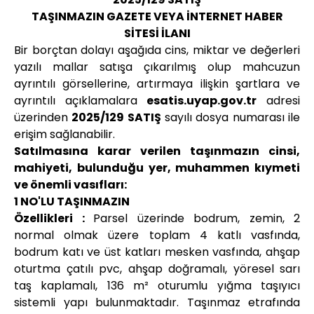
TAŞINMAZIN GAZETE VEYA İNTERNET HABER
SİTESİ İLANI
Bir borçtan dolayı aşağıda cins, miktar ve değerleri
yazılı mallar satışa çıkarılmış olup mahcuzun
ayrıntılı görsellerine, artırmaya ilişkin şartlara ve
ayrıntılı açıklamalara
esatis.uyap.gov.tr
adresi
üzerinden
2025/129 SATIŞ
sayılı dosya numarası ile
erişim sağlanabilir.
Satılmasına karar verilen taşınmazın cinsi,
mahiyeti, bulunduğu yer, muhammen kıymeti
ve önemli vasıfları:
1 NO'LU TAŞINMAZIN
Özellikleri :
Parsel üzerinde bodrum, zemin, 2
normal olmak üzere toplam 4 katlı vasfında,
bodrum katı ve üst katları mesken vasfında, ahşap
oturtma çatılı pvc, ahşap doğramalı, yöresel sarı
taş kaplamalı, 136 m² oturumlu yığma taşıyıcı
sistemli yapı bulunmaktadır. Taşınmaz etrafında