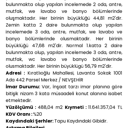
bulunmakta olup yapılan incelemede 2 oda, antre,
mutfak, we lavabo ve banyo bölümlerinde
oluşmaktadır. Her birinin büyüklüğü 44,81 m2'dir.
Zemin katta 2 daire bulunmakta olup yapılan
incelemede 3 oda, antre, mutfak, we lavabo ve
banyo bölümlerinde olusmaktadir. Her birinin
büyüklüğü 47,68 m2'dir. Normal 1.katta 2 daire
bulunmakta olup, yapılan incelemede 3 oda, antre,
mutfak, wc lavabo ve banyo bölümlerinde
olusmaktadir. Her birinin büyüklügü 56,79 m2'dir.
Adresi :
Kıratlıoğlu Mahallesi, Lavanta Sokak 1001
Ada 442 Parsel Merkez / NEVŞEHİR
İmar Durumu:
Var, İnşaat tarzı imar planına göre
bitişik nizam 3 kata müsaadeli konut alanına isabet
etmektedir.
Yüzölçümü :
488,04 m2
Kıymeti :
11.641.357,04 TL
KDV Oranı :
%20
Kaydındaki Şerhler:
Tapu Kaydındaki Gibidir.
Artırma Bilgileri