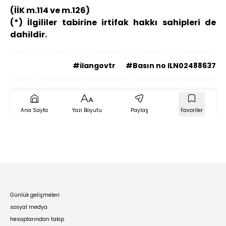
(İİK m.114 ve m.126)
(*) İlgililer tabirine irtifak hakkı sahipleri de
dahildir.
#ilangovtr
#Basın no ILN02488637
Ana Sayfa
Yazı Boyutu
Paylaş
Favoriler
Günlük gelişmeleri
sosyal medya
hesaplarından takip