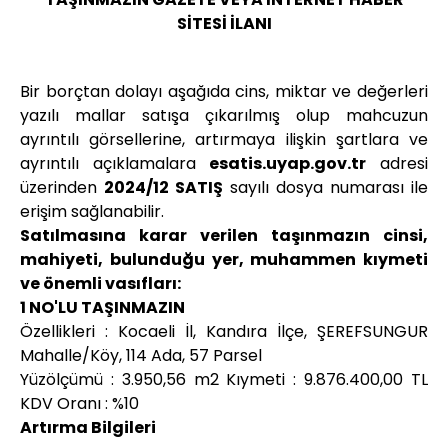
SİTESİ İLANI
Bir borçtan dolayı aşağıda cins, miktar ve değerleri
yazılı mallar satışa çıkarılmış olup mahcuzun
ayrıntılı görsellerine, artırmaya ilişkin şartlara ve
ayrıntılı açıklamalara
esatis.uyap.gov.tr
adresi
üzerinden
2024/12 SATIŞ
sayılı dosya numarası ile
erişim sağlanabilir.
Satılmasına karar verilen taşınmazın cinsi,
mahiyeti, bulunduğu yer, muhammen kıymeti
ve önemli vasıfları:
1 NO'LU TAŞINMAZIN
Özellikleri : Kocaeli İl, Kandıra İlçe, ŞEREFSUNGUR
Mahalle/Köy, 114 Ada, 57 Parsel
Yüzölçümü : 3.950,56 m2 Kıymeti : 9.876.400,00 TL
KDV Oranı : %10
Artırma Bilgileri