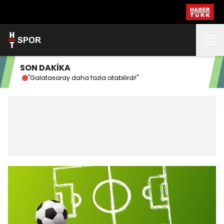
SON DAKİKA
"Galatasaray daha fazla atabilirdi!"
Avr