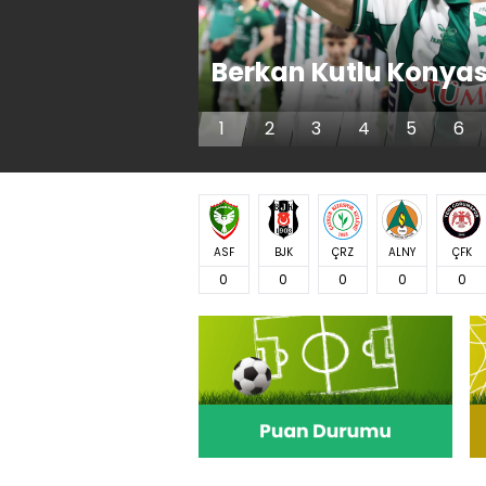
Berkan Kutlu Konyas
1
2
3
4
5
6
ASF
BJK
ÇRZ
ALNY
ÇFK
0
0
0
0
0