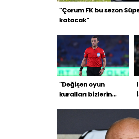
"Çorum FK bu sezon Süper
katacak"
"Değişen oyun
kuralları bizlerin
elini güçlendirdi"