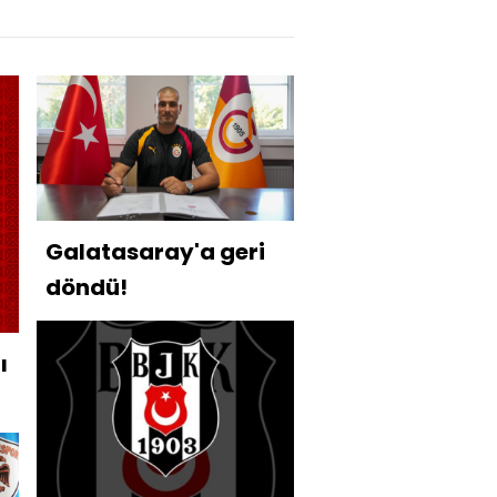
Galatasaray'a geri
döndü!
ı