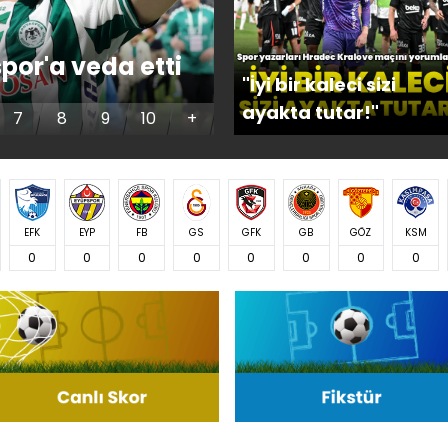
"RAMS Park'tan iyi
por'a veda etti
dönmek istiyoruz
"İyi bir kaleci sizi
ayakta tutar!"
7
8
9
10
+
EFK
EYP
FB
GS
GFK
GB
GÖZ
KSM
0
0
0
0
0
0
0
0