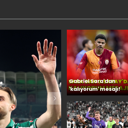
Gabriel Sara'dan
'kalıyorum' mesajı!