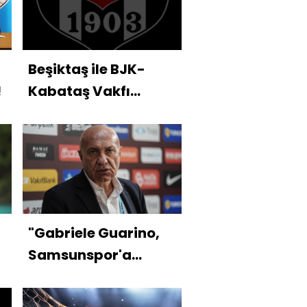
Beşiktaş ile BJK-
!
Kabataş Vakfı
Okulları'ndan
işbirliği!
"Gabriele Guarino,
Samsunspor'a
hayırlı olsun"