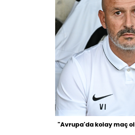
"Avrupa'da kolay maç o