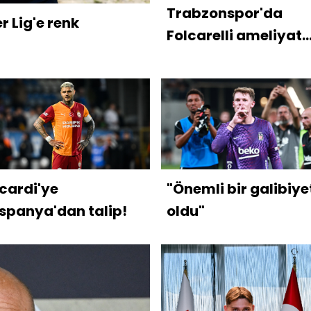
Trabzonspor'da
 Lig'e renk
Folcarelli ameliyat
oldu!
Icardi'ye
"Önemli bir galibiye
İspanya'dan talip!
oldu"