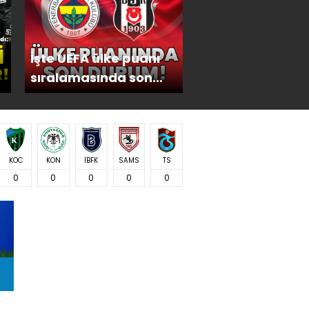
 bir sonuçla
"
İşte UEFA ülke puanı
sıralamasında son
durum!
KOC
KON
İBFK
SAMS
TS
0
0
0
0
0