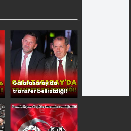
Galatasaray'da
transfer belirsizliği!