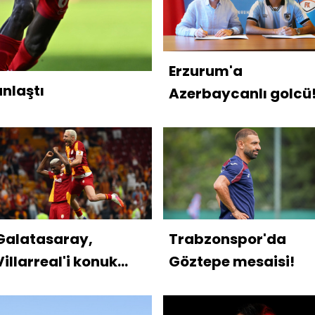
Erzurum'a
anlaştı
Azerbaycanlı golcü
Galatasaray,
Trabzonspor'da
Villarreal'i konuk
Göztepe mesaisi!
edecek!