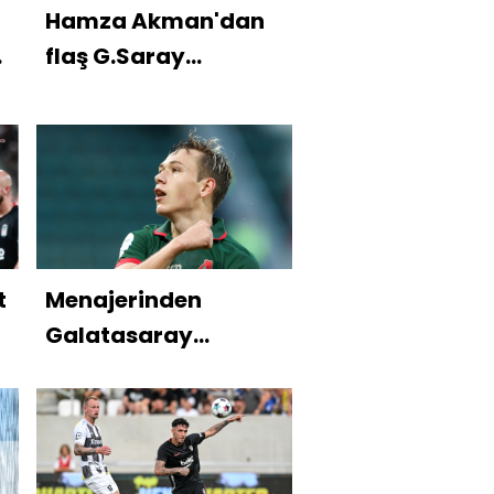
Hamza Akman'dan
flaş G.Saray
açıklaması!
t
Menajerinden
Galatasaray
açıklaması!