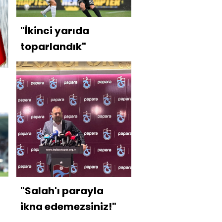
"İkinci yarıda
toparlandık"
"Salah'ı parayla
ikna edemezsiniz!"