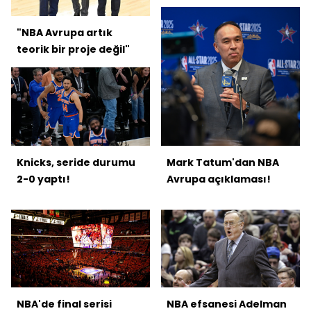
"NBA Avrupa artık
teorik bir proje değil"
Knicks, seride durumu
Mark Tatum'dan NBA
2-0 yaptı!
Avrupa açıklaması!
NBA'de final serisi
NBA efsanesi Adelman