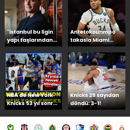
"İstanbul bu ligin
Antetokounmpo
yapı taşlarından
takasla Miami
biri olacak"
Heat'te!
NBA'de New York
Knicks 29 sayıdan
Knicks 53 yıl sonra
döndü: 3-1!
şampiyon!