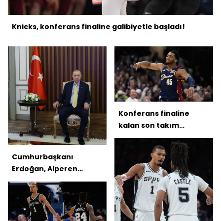
Knicks, konferans finaline galibiyetle başladı!
Konferans finaline
kalan son takım
Cavaliers!
Cumhurbaşkanı
Erdoğan, Alperen
Şengün'ü kabul etti