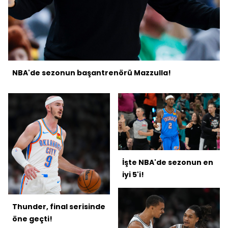
NBA'de sezonun başantrenörü Mazzulla!
İşte NBA'de sezonun en
iyi 5'i!
Thunder, final serisinde
öne geçti!