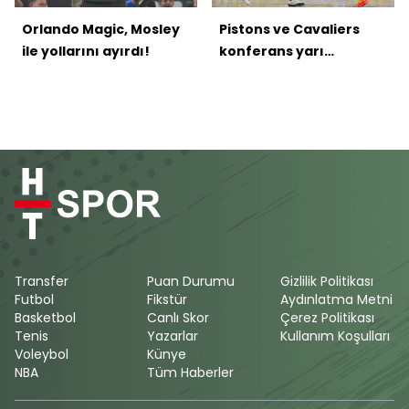
Orlando Magic, Mosley
Pistons ve Cavaliers
ile yollarını ayırdı!
konferans yarı
finalinde!
Transfer
Puan Durumu
Gizlilik Politikası
Futbol
Fikstür
Aydınlatma Metni
Basketbol
Canlı Skor
Çerez Politikası
Tenis
Yazarlar
Kullanım Koşulları
Voleybol
Künye
NBA
Tüm Haberler