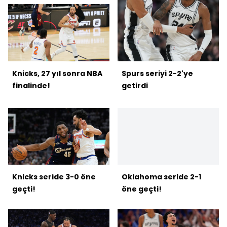
Knicks, 27 yıl sonra NBA
Spurs seriyi 2-2'ye
finalinde!
getirdi
Knicks seride 3-0 öne
Oklahoma seride 2-1
geçti!
öne geçti!