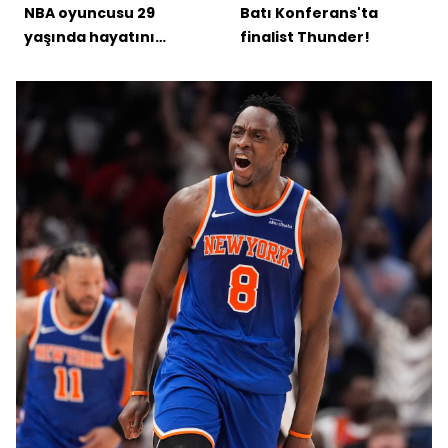
NBA oyuncusu 29
Batı Konferans'ta
yaşında hayatını
finalist Thunder!
kaybetti!