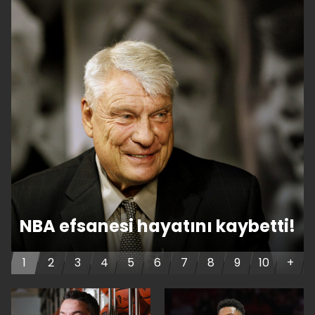
NBA efsanesi hayatını kaybetti!
1
2
3
4
5
6
7
8
9
10
+