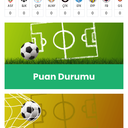
ASF
BJK
ÇRZ
ALNY
ÇFK
EFK
EYP
FB
GS
0
0
0
0
0
0
0
0
0