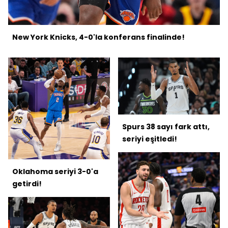
New York Knicks, 4-0'la konferans finalinde!
Spurs 38 sayı fark attı,
seriyi eşitledi!
Oklahoma seriyi 3-0'a
getirdi!