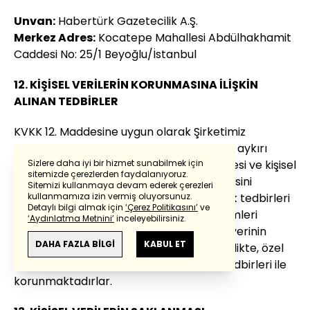
Unvan:
Habertürk Gazetecilik A.Ş.
Merkez Adres:
Kocatepe Mahallesi Abdülhakhamit
Caddesi No: 25/1 Beyoğlu/İstanbul
12. KİŞİSEL VERİLERİN KORUNMASINA İLİŞKİN
ALINAN TEDBİRLER
KVKK 12. Maddesine uygun olarak Şirketimiz
tarafından işlenen kişisel verilerin hukuka aykırı
olarak işlenmesinin, erişilmesinin önlenmesi ve kişisel
Sizlere daha iyi bir hizmet sunabilmek için
sitemizde çerezlerden faydalanıyoruz.
verilerin güvenli şekilde muhafaza edilmesini
Sitemizi kullanmaya devam ederek çerezleri
sağlamak amacıyla gerekli idari ve teknik tedbirleri
kullanmamıza izin vermiş oluyorsunuz.
Detaylı bilgi almak için
‘Çerez Politikasını’
ve
almakta ve bu kapsamda gerekli denetimleri
‘Aydınlatma Metnini’
inceleyebilirsiniz.
yapmakta ve/veya yaptırmaktır. Kişisel verinin
DAHA FAZLA BİLGİ
KABUL ET
mahiyetine uygun tedbirler alınmakla birlikte, özel
nitelikli kişisel veriler daha sıkı güvenlik tedbirleri ile
korunmaktadırlar.