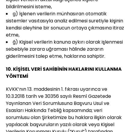
bildirilmesini isteme,
g) İşlenen verilerin münhasıran otomatik
sistemler vasıtasıyla analiz edilmesi suretiyle kişinin
kendisi aleyhine bir sonucun ortaya çıkmasına itiraz
etme,
ğ) Kişisel verilerin kanuna aykırı olarak işlenmesi
sebebiyle zarara uğraması hâlinde zararın
giderilmesini talep etme, haklarına sahiptir.
10. KİŞİSEL VERİ SAHİBİNİN HAKLARINI KULLANMA
YÖNTEMİ
KVKK’nın 13. maddesinin 1. fıkrası uyarınca ve
10.3.2018 tarih ve 30356 sayılı Resmî Gazetede
Yayınlanan Veri Sorumlusuna Başvuru Usul ve
Esasları Hakkında Tebliğ kapsamında; veri
sorumlusu olan Şirketimize bu haklara ilişkin olarak
yapılacak başvuruların yazılı olarak veya Kişisel
Verilerin Korunması Kurulu (“Kurul”) tarafından