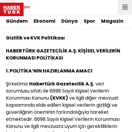
Canlı
Gündem
Ekonomi
Dünya
Spor
Magazin
Gizlilik ve KVK Politikası
HABERTÜRK GAZETECİLİK A.Ş. KİŞİSEL VERİLERİN
KORUNMASI POLİTİKASI
1. POLİTİKA’NIN HAZIRLANMA AMACI
Şirketimiz
Habertürk Gazetecilik A.Ş.
veri
sorumlusu sıfatı ile 6698 Sayılı Kişisel Verilerin
Korunması Kanunu
(KVKK)
ve ilgili diğer mevzuat
kapsamında elde edilen kişisel verilerin gizliliği ve
güvenliğinin öneminin farkındalığıyla hareket
etmektedir. 6698 Sayılı Kişisel Verilerin Korunması
Kanunu ve ilgili mevzuata uyum için gerekliliklerin