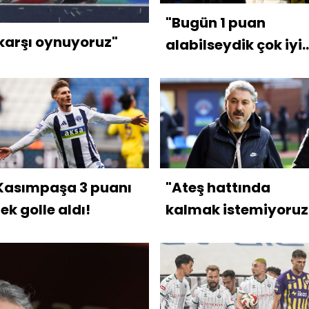
"Bugün 1 puan
 karşı oynuyoruz"
alabilseydik çok iyi
olacaktı"
Kasımpaşa 3 puanı
"Ateş hattında
tek golle aldı!
kalmak istemiyoruz