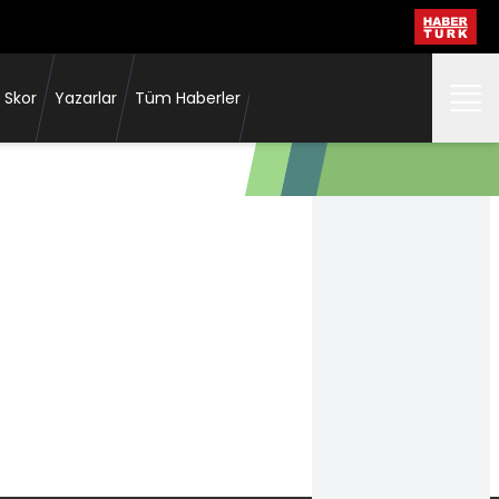
 Skor
Yazarlar
Tüm Haberler
Fırtına, Prestianni'de sona yaklaştı