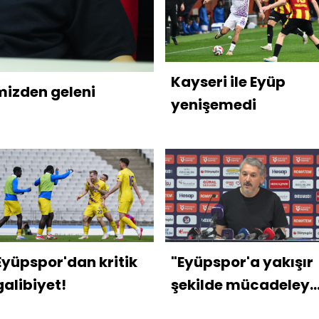
Kayseri ile Eyüp
mizden geleni
yenişemedi
Eyüpspor'dan kritik
"Eyüpspor'a yakışır
galibiyet!
şekilde mücadeleye
devam edeceğiz"