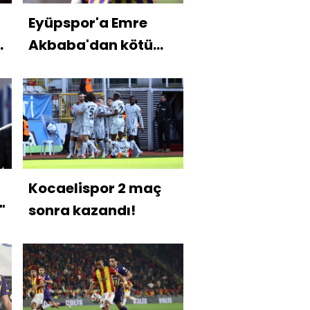
Eyüpspor'a Emre
Akbaba'dan kötü
haber!
Kocaelispor 2 maç
"
sonra kazandı!