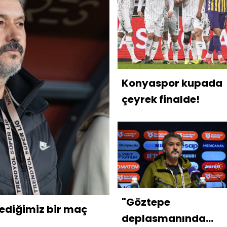
Konyaspor kupada
çeyrek finalde!
"Göztepe
ediğimiz bir maç
deplasmanında