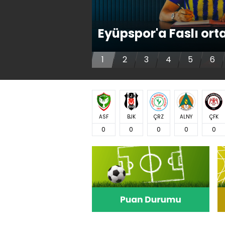
Eyüpspor'a Faslı ort
1
2
3
4
5
6
ASF
BJK
ÇRZ
ALNY
ÇFK
0
0
0
0
0