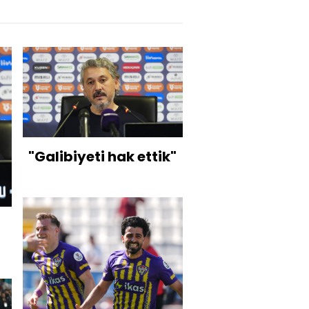
"Galibiyeti hak ettik"