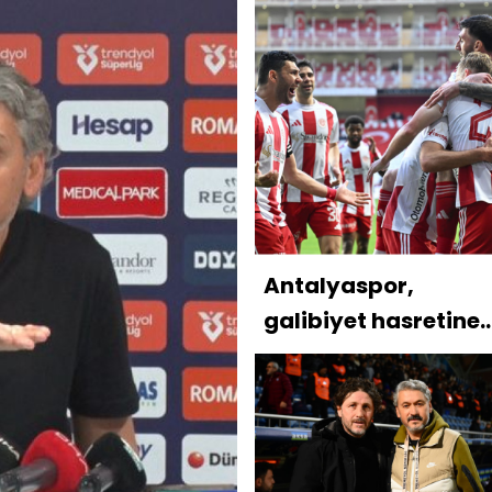
Antalyaspor,
galibiyet hasretine
son verdi!