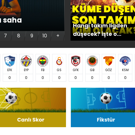
a saha
Eyüpspor'a Kongo
Hangi takım ligden
düşecek? İşte o
7
8
9
10
+
ihtimaller
EFK
EYP
FB
GS
GFK
GB
GÖZ
KSM
0
0
0
0
0
0
0
0