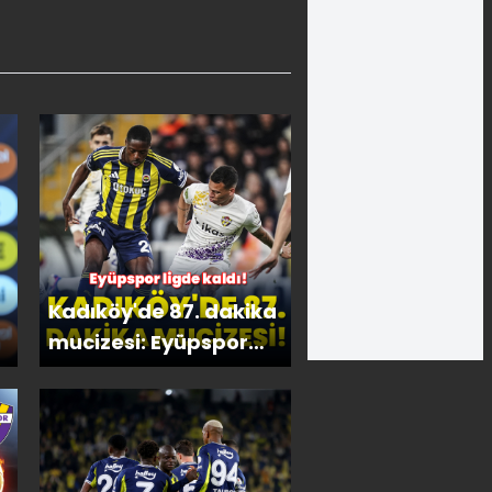
Kadıköy'de 87. dakika
mucizesi: Eyüpspor
ligde kaldı!