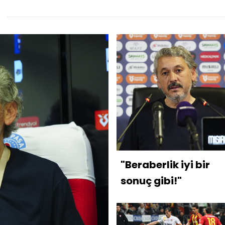
"Beraberlik iyi bir
sonuç gibi!"