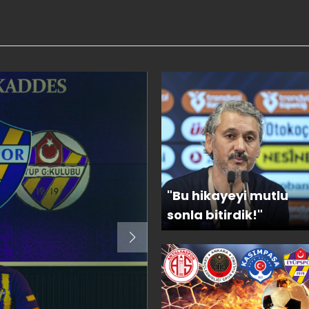
"Bu hikayeyi mutlu
sonla bitirdik!"