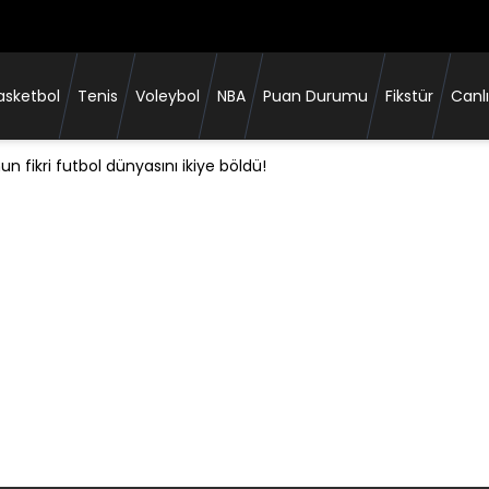
asketbol
Tenis
Voleybol
NBA
Puan Durumu
Fikstür
Canlı
Green ile devam dedi!