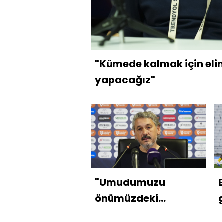
"Kümede kalmak için eli
yapacağız"
"Umudumuzu
önümüzdeki
haftalara taşıdık"