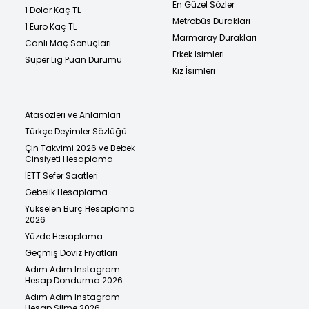
En Güzel Sözler
1 Dolar Kaç TL
Metrobüs Durakları
1 Euro Kaç TL
Marmaray Durakları
Canlı Maç Sonuçları
Erkek İsimleri
Süper Lig Puan Durumu
Kız İsimleri
Atasözleri ve Anlamları
Türkçe Deyimler Sözlüğü
Çin Takvimi 2026 ve Bebek
Cinsiyeti Hesaplama
İETT Sefer Saatleri
Gebelik Hesaplama
Yükselen Burç Hesaplama
2026
Yüzde Hesaplama
Geçmiş Döviz Fiyatları
Adım Adım Instagram
Hesap Dondurma 2026
Adım Adım Instagram
Hesap Silme 2026