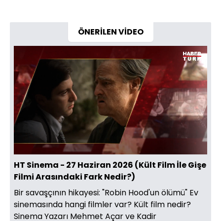
ÖNERİLEN VİDEO
Yüklendi
:
2.22%
Sesi
Oynatma
Aç
Hızı
HT Sinema - 27 Haziran 2026 (Kült Film İle Gişe
Filmi Arasındaki Fark Nedir?)
Bir savaşçının hikayesi: "Robin Hood'un ölümü" Ev
sinemasında hangi filmler var? Kült film nedir?
Sinema Yazarı Mehmet Açar ve Kadir