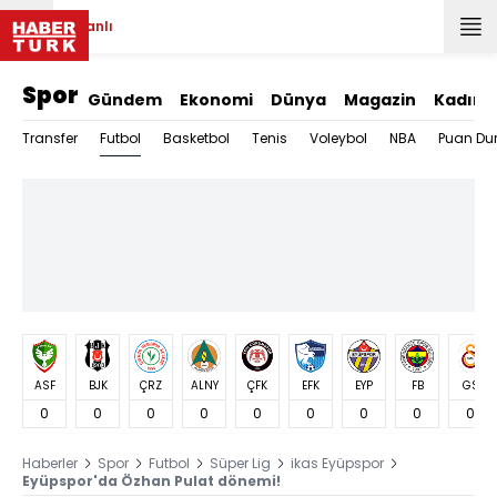
Canlı
Spor
Gündem
Ekonomi
Dünya
Magazin
Kadın
Futbol
Transfer
Basketbol
Tenis
Voleybol
NBA
Puan Du
ASF
BJK
ÇRZ
ALNY
ÇFK
EFK
EYP
FB
GS
0
0
0
0
0
0
0
0
0
Haberler
Spor
Futbol
Süper Lig
ikas Eyüpspor
Eyüpspor'da Özhan Pulat dönemi!