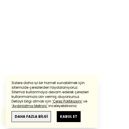
Sizlere daha iyi bir hizmet sunabilmek için
sitemizde çerezlerden faydalanıyoruz.
Sitemizi kullanmaya devam ederek çerezleri
Powered by
Translate
kullanmamıza izin vermiş oluyorsunuz.
Detaylı bilgi almak için
‘Çerez Politikasını’
ve
‘Aydınlatma Metnini’
inceleyebilirsiniz.
Bu çeviride
Google Translete
kullanılmıştır.
Anlam ve çeviri hatalarından
haberturk.com
DAHA FAZLA BİLGİ
KABUL ET
sorumlu değildir.