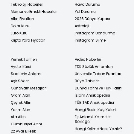
Teknoloji Haberleri
Hava Durumu
Memur ve Emekli Haberleri
Yol Durumu
Altın Fiyatları
2026 Dünya Kupası
Dolar Kuru
Astroloji
Euro Kuru
Instagram Dondurma
Kripto Para Fiyatları
Instagram Silme
Yemek Tarifleri
Video Haberler
Ayetel Kürsi
TDK Sözlük Anlamları
Saatlerin Anlamı
Üniversite Taban Puanları
Aşk Sözleri
Rüya Tabirleri
Günaydın Mesajları
Dünya Tarihi ve Türk Tarihi
Gram Altın
İslam Ansiklopedisi
Çeyrek Altın
TÜBİTAK Ansiklopedisi
Yarım Altın
Hangi Besin Kaç Kalori
Ata Altın
Eş Anlamlı Kelimeler
Sözlüğü
Cumhuriyet Altını
Hangi Kelime Nasıl Yazılır?
22 Ayar Bilezik