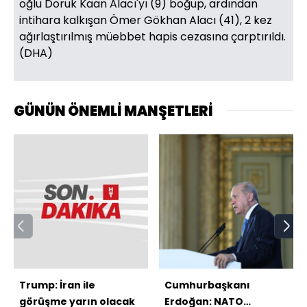
oğlu Doruk Kaan Alacı'yı (9) boğup, ardından
intihara kalkışan Ömer Gökhan Alacı (41), 2 kez
ağırlaştırılmış müebbet hapis cezasına çarptırıldı.
(DHA)
GÜNÜN ÖNEMLİ MANŞETLERİ
Trump: İran ile
Cumhurbaşkanı
görüşme yarın olacak
Erdoğan: NATO