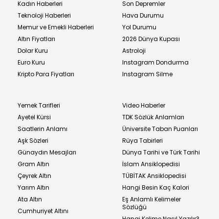
Kadın Haberleri
Son Depremler
Teknoloji Haberleri
Hava Durumu
Memur ve Emekli Haberleri
Yol Durumu
Altın Fiyatları
2026 Dünya Kupası
Dolar Kuru
Astroloji
Euro Kuru
Instagram Dondurma
Kripto Para Fiyatları
Instagram Silme
Yemek Tarifleri
Video Haberler
Ayetel Kürsi
TDK Sözlük Anlamları
Saatlerin Anlamı
Üniversite Taban Puanları
Aşk Sözleri
Rüya Tabirleri
Günaydın Mesajları
Dünya Tarihi ve Türk Tarihi
Gram Altın
İslam Ansiklopedisi
Çeyrek Altın
TÜBİTAK Ansiklopedisi
Yarım Altın
Hangi Besin Kaç Kalori
Ata Altın
Eş Anlamlı Kelimeler
Sözlüğü
Cumhuriyet Altını
Hangi Kelime Nasıl Yazılır?