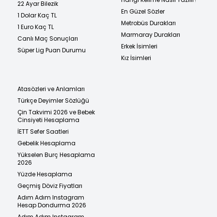
22 Ayar Bilezik
En Güzel Sözler
1 Dolar Kaç TL
Metrobüs Durakları
1 Euro Kaç TL
Marmaray Durakları
Canlı Maç Sonuçları
Erkek İsimleri
Süper Lig Puan Durumu
Kız İsimleri
Atasözleri ve Anlamları
Türkçe Deyimler Sözlüğü
Çin Takvimi 2026 ve Bebek
Cinsiyeti Hesaplama
İETT Sefer Saatleri
Gebelik Hesaplama
Yükselen Burç Hesaplama
2026
Yüzde Hesaplama
Geçmiş Döviz Fiyatları
Adım Adım Instagram
Hesap Dondurma 2026
Adım Adım Instagram