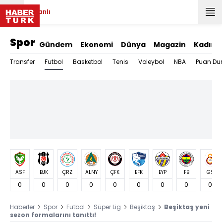
Canlı
Spor
Gündem
Ekonomi
Dünya
Magazin
Kadın
Futbol
Transfer
Basketbol
Tenis
Voleybol
NBA
Puan Du
ASF
BJK
ÇRZ
ALNY
ÇFK
EFK
EYP
FB
GS
0
0
0
0
0
0
0
0
0
Haberler
Spor
Futbol
Süper Lig
Beşiktaş
Beşiktaş yeni
sezon formalarını tanıttı!