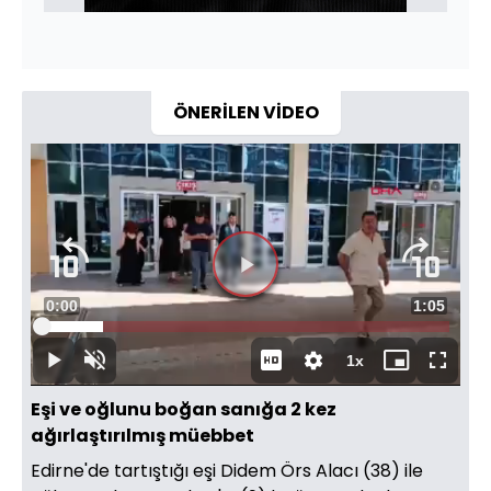
ÖNERİLEN VİDEO
Videoyu
Süre
0:00
Toplam
1:05
Oynat
Yüklendi
:
15.18%
Süre
1x
Oynat
Sesi
Oynatma
Mini
Tam
Aç
Hızı
oynatıcı
Ekran
Eşi ve oğlunu boğan sanığa 2 kez
ağırlaştırılmış müebbet
Edirne'de tartıştığı eşi Didem Örs Alacı (38) ile