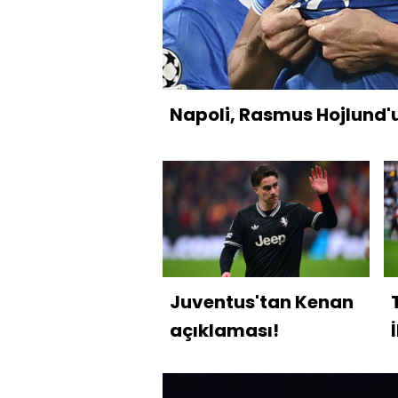
Napoli, Rasmus Hojlund'u
Juventus'tan Kenan
açıklaması!