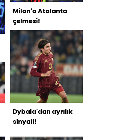
Milan'a Atalanta
çelmesi!
Dybala'dan ayrılık
sinyali!