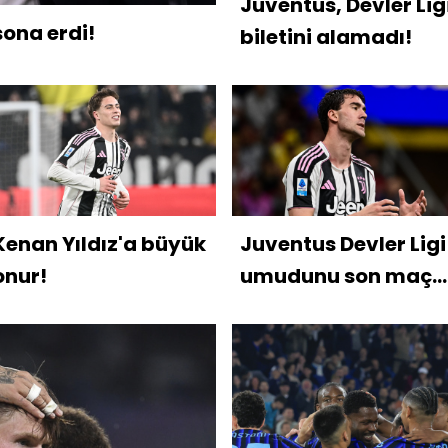
Juventus, Devler Lig
sona erdi!
biletini alamadı!
Kenan Yıldız'a büyük
Juventus Devler Ligi
onur!
umudunu son maça
bıraktı