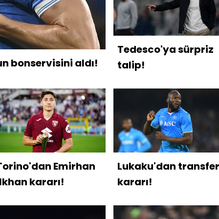
Tedesco'ya sürpriz
n bonservisini aldı!
talip!
Torino'dan Emirhan
Lukaku'dan transfe
İlkhan kararı!
kararı!