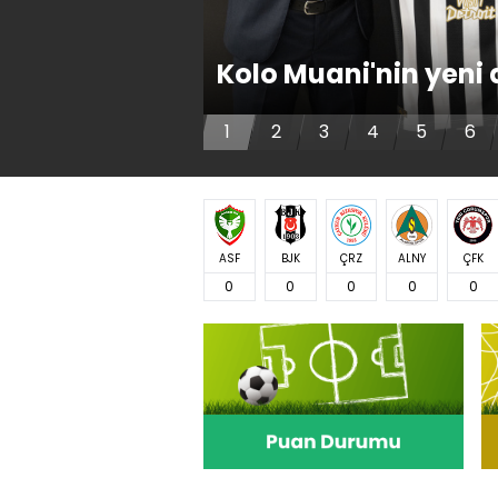
Kolo Muani'nin yeni 
1
2
3
4
5
6
ASF
BJK
ÇRZ
ALNY
ÇFK
0
0
0
0
0