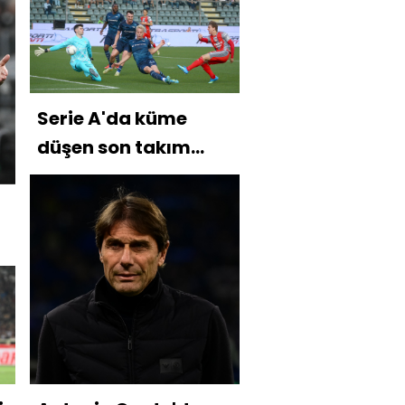
Serie A'da küme
düşen son takım
belli oldu!