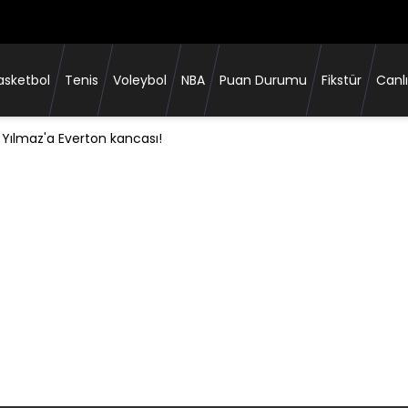
asketbol
Tenis
Voleybol
NBA
Puan Durumu
Fikstür
Canlı
oğan'dan Salah açıklaması!