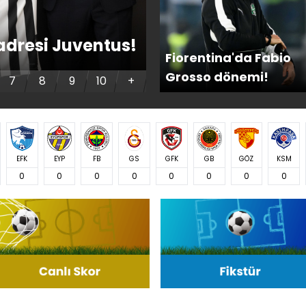
İtalyan futbol efs
adresi Juventus!
kaybetti!
Fiorentina'da Fabio
Grosso dönemi!
7
8
9
10
+
EFK
EYP
FB
GS
GFK
GB
GÖZ
KSM
0
0
0
0
0
0
0
0