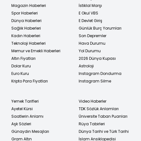
Magazin Haberleri
İstiklal Marşı
Spor Haberleri
E Okul VBS
Dünya Haberleri
E Devlet Giriş
Sağlık Haberleri
Günlük Burç Yorumları
Kadın Haberleri
Son Depremler
Teknoloji Haberleri
Hava Durumu
Memur ve Emekli Haberleri
Yol Durumu
Altın Fiyatları
2026 Dünya Kupası
Dolar Kuru
Astroloji
Euro Kuru
Instagram Dondurma
Kripto Para Fiyatları
Instagram Silme
Yemek Tarifleri
Video Haberler
Ayetel Kürsi
TDK Sözlük Anlamları
Saatlerin Anlamı
Üniversite Taban Puanları
Aşk Sözleri
Rüya Tabirleri
Günaydın Mesajları
Dünya Tarihi ve Türk Tarihi
Gram Altın
İslam Ansiklopedisi