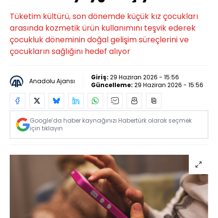
Tüketim kültürü, son dönemde küçük kız çocukları
arasında kozmetik ürün kullanımını teşvik ederek
çocukluk döneminin doğal gelişim süreçlerini ve
çocukların sağlığını hedef alıyor
Giriş:
29 Haziran 2026 - 15:56
Anadolu Ajansı
Güncelleme:
29 Haziran 2026 - 15:56
Google’da haber kaynağınızı Habertürk olarak seçmek
için tıklayın