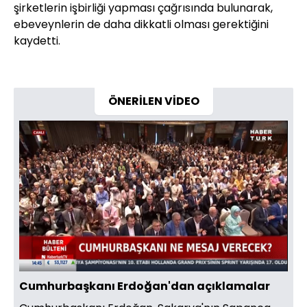
şirketlerin işbirliği yapması çağrısında bulunarak,
ebeveynlerin de daha dikkatli olması gerektiğini
kaydetti.
ÖNERİLEN VİDEO
Yüklendi
:
2.85%
Sesi
Oynatma
Aç
Hızı
Cumhurbaşkanı Erdoğan'dan açıklamalar