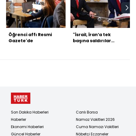
Öğrenci affı Resmi
"İsrail, İran’a tek
Gazete'de
başına saldırılar
düzenleme ihtimaline
hazırlık yapıyor"
Son Dakika Haberleri
Canlı Borsa
Haberler
Namaz Vakitleri 2026
Ekonomi Haberleri
Cuma Namazı Vakitleri
Güncel Haberler
Nöbetçi Eczaneler