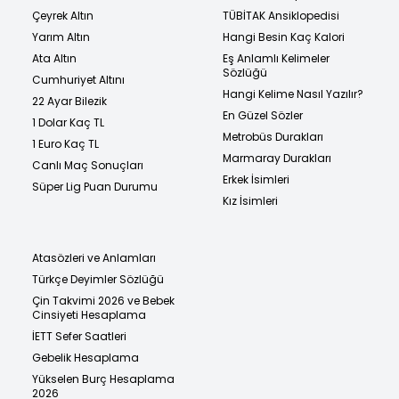
Çeyrek Altın
TÜBİTAK Ansiklopedisi
Yarım Altın
Hangi Besin Kaç Kalori
Ata Altın
Eş Anlamlı Kelimeler
Sözlüğü
Cumhuriyet Altını
Hangi Kelime Nasıl Yazılır?
22 Ayar Bilezik
En Güzel Sözler
1 Dolar Kaç TL
Metrobüs Durakları
1 Euro Kaç TL
Marmaray Durakları
Canlı Maç Sonuçları
Erkek İsimleri
Süper Lig Puan Durumu
Kız İsimleri
Atasözleri ve Anlamları
Türkçe Deyimler Sözlüğü
Çin Takvimi 2026 ve Bebek
Cinsiyeti Hesaplama
İETT Sefer Saatleri
Gebelik Hesaplama
Yükselen Burç Hesaplama
2026