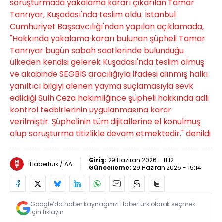
soruşturmada yakalama kararı çıkarılan Tamar
Tanrıyar, Kuşadası'nda teslim oldu. İstanbul
Cumhuriyet Başsavcılığı'ndan yapılan açıklamada,
"Hakkında yakalama kararı bulunan şüpheli Tamar
Tanrıyar bugün sabah saatlerinde bulunduğu
ülkeden kendisi gelerek Kuşadası'nda teslim olmuş
ve akabinde SEGBİS aracılığıyla ifadesi alınmış halkı
yanıltıcı bilgiyi alenen yayma suçlamasıyla sevk
edildiği Sulh Ceza hakimliğince şüpheli hakkında adli
kontrol tedbirlerinin uygulanmasına karar
verilmiştir. Şüphelinin tüm dijitallerine el konulmuş
olup soruşturma titizlikle devam etmektedir." denildi
Giriş:
29 Haziran 2026 - 11:12
Habertürk / AA
Güncelleme:
29 Haziran 2026 - 15:14
Google’da haber kaynağınızı Habertürk olarak seçmek
için tıklayın