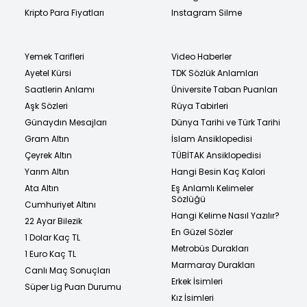
Kripto Para Fiyatları
Instagram Silme
Yemek Tarifleri
Video Haberler
Ayetel Kürsi
TDK Sözlük Anlamları
Saatlerin Anlamı
Üniversite Taban Puanları
Aşk Sözleri
Rüya Tabirleri
Günaydın Mesajları
Dünya Tarihi ve Türk Tarihi
Gram Altın
İslam Ansiklopedisi
Çeyrek Altın
TÜBİTAK Ansiklopedisi
Yarım Altın
Hangi Besin Kaç Kalori
Ata Altın
Eş Anlamlı Kelimeler
Sözlüğü
Cumhuriyet Altını
Hangi Kelime Nasıl Yazılır?
22 Ayar Bilezik
En Güzel Sözler
1 Dolar Kaç TL
Metrobüs Durakları
1 Euro Kaç TL
Marmaray Durakları
Canlı Maç Sonuçları
Erkek İsimleri
Süper Lig Puan Durumu
Kız İsimleri