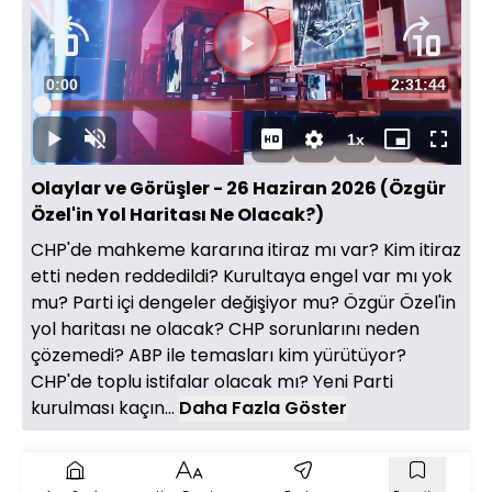
Videoyu
Süre
0:00
Toplam
2:31:44
Oynat
Yüklendi
:
0.06%
Süre
1x
Oynat
Sesi
Oynatma
Mini
Tam
Aç
Hızı
oynatıcı
Ekran
Olaylar ve Görüşler - 26 Haziran 2026 (Özgür
Özel'in Yol Haritası Ne Olacak?)
CHP'de mahkeme kararına itiraz mı var? Kim itiraz
etti neden reddedildi? Kurultaya engel var mı yok
mu? Parti içi dengeler değişiyor mu? Özgür Özel'in
yol haritası ne olacak? CHP sorunlarını neden
çözemedi? ABP ile temasları kim yürütüyor?
CHP'de toplu istifalar olacak mı? Yeni Parti
kurulması kaçın...
Daha Fazla Göster