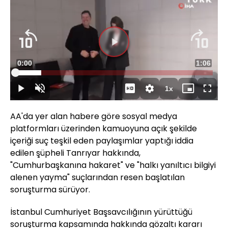
Videoyu
Süre
0:00
Toplam
1:06
Oynat
Yüklendi
:
13.27%
Süre
1x
Oynat
Sesi
Oynatma
Mini
Tam
Aç
Hızı
oynatıcı
Ekran
AA'da yer alan habere göre sosyal medya
platformları üzerinden kamuoyuna açık şekilde
içeriği suç teşkil eden paylaşımlar yaptığı iddia
edilen şüpheli Tanrıyar hakkında,
"Cumhurbaşkanına hakaret" ve "halkı yanıltıcı bilgiyi
alenen yayma" suçlarından resen başlatılan
soruşturma sürüyor.
İstanbul Cumhuriyet Başsavcılığının yürüttüğü
soruşturma kapsamında hakkında gözaltı kararı