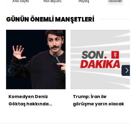
Ana Sayfa
Yazı Boyutu
Paylaş
Favoriler
GÜNÜN ÖNEMLİ MANŞETLERİ
Komedyen Deniz
Trump: İran ile
Göktaş hakkında
görüşme yarın olacak
soruşturma başlatıldı