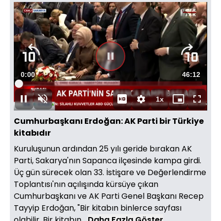
Süre
0:00
Toplam
46:12
Yüklendi
:
0.21%
Süre
1x
Duraklat
Sesi
Oynatma
Mini
Tam
Aç
Hızı
oynatıcı
Ekran
Cumhurbaşkanı Erdoğan: AK Parti bir Türkiye
kitabıdır
Kuruluşunun ardından 25 yılı geride bırakan AK
Parti, Sakarya'nın Sapanca ilçesinde kampa girdi.
Üç gün sürecek olan 33. İstişare ve Değerlendirme
Toplantısı'nın açılışında kürsüye çıkan
Cumhurbaşkanı ve AK Parti Genel Başkanı Recep
Tayyip Erdoğan, "Bir kitabın binlerce sayfası
olabilir. Bir kitabın...
Daha Fazla Göster