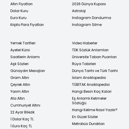
Altın Fiyatları
2026 Dünya Kupası
Dolar Kuru
Astroloji
Euro Kuru
Instagram Dondurma
Kripto Para Fiyatları
Instagram Silme
Yemek Tarifleri
Video Haberler
Ayetel Kürsi
TDK Sözlük Anlamları
Saatlerin Anlamı
Üniversite Taban Puanları
Aşk Sözleri
Rüya Tabirleri
Günaydın Mesajları
Dünya Tarihi ve Türk Tarihi
Gram Altın
İslam Ansiklopedisi
Çeyrek Altın
TÜBİTAK Ansiklopedisi
Yarım Altın
Hangi Besin Kaç Kalori
Ata Altın
Eş Anlamlı Kelimeler
Sözlüğü
Cumhuriyet Altını
Hangi Kelime Nasıl Yazılır?
22 Ayar Bilezik
En Güzel Sözler
1 Dolar Kaç TL
Metrobüs Durakları
1 Euro Kaç TL