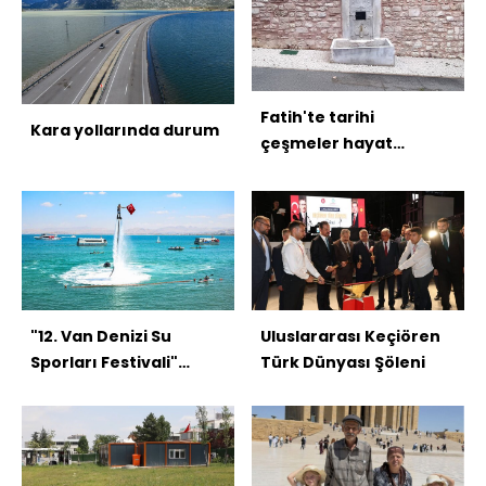
Fatih'te tarihi
Kara yollarında durum
çeşmeler hayat
buluyor
"12. Van Denizi Su
Uluslararası Keçiören
Sporları Festivali"
Türk Dünyası Şöleni
başladı