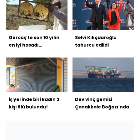
Gercüş'te son 10 yılın
Selvi Kılıçdaroğlu
en iyi hasadı
taburcu edildi
bekleniyor
İş yerinde biri kadın 2
Dev vinç gemisi
kişi ölü bulundu!
Çanakkale Boğazı'nda