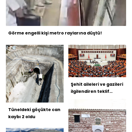
Görme engelli kişi metro raylarına düştü!
Şehit aileleri ve gazileri
ilgilendiren teklif
TBMM'de
Tüneldeki göçükte can
kaybı 2 oldu