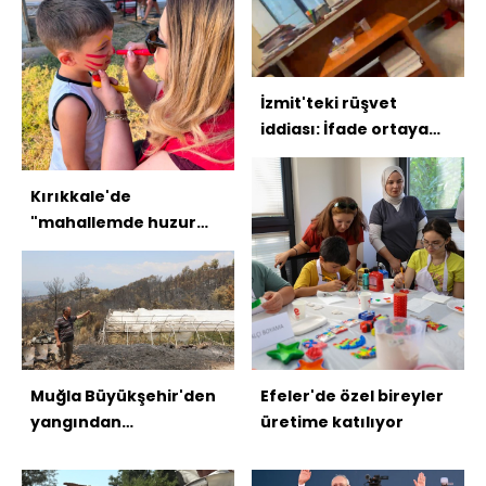
İzmit'teki rüşvet
iddiası: İfade ortaya
çıktı
Kırıkkale'de
"mahallemde huzur
var" etkinliği
Muğla Büyükşehir'den
Efeler'de özel bireyler
yangından
üretime katılıyor
etkilenenlere destek