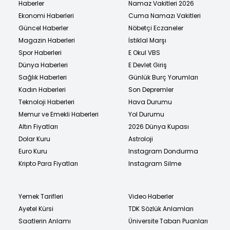
Haberler
Namaz Vakitleri 2026
Ekonomi Haberleri
Cuma Namazı Vakitleri
Güncel Haberler
Nöbetçi Eczaneler
Magazin Haberleri
İstiklal Marşı
Spor Haberleri
E Okul VBS
Dünya Haberleri
E Devlet Giriş
Sağlık Haberleri
Günlük Burç Yorumları
Kadın Haberleri
Son Depremler
Teknoloji Haberleri
Hava Durumu
Memur ve Emekli Haberleri
Yol Durumu
Altın Fiyatları
2026 Dünya Kupası
Dolar Kuru
Astroloji
Euro Kuru
Instagram Dondurma
Kripto Para Fiyatları
Instagram Silme
Yemek Tarifleri
Video Haberler
Ayetel Kürsi
TDK Sözlük Anlamları
Saatlerin Anlamı
Üniversite Taban Puanları