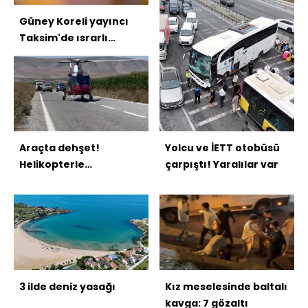
Güney Koreli yayıncı
Taksim'de ısrarlı
takibe maruz kaldı!
Araçta dehşet!
Yolcu ve İETT otobüsü
Helikopterle
çarpıştı! Yaralılar var
hastaneye yetiştirildi
3 ilde deniz yasağı
Kız meselesinde baltalı
kavga: 7 gözaltı