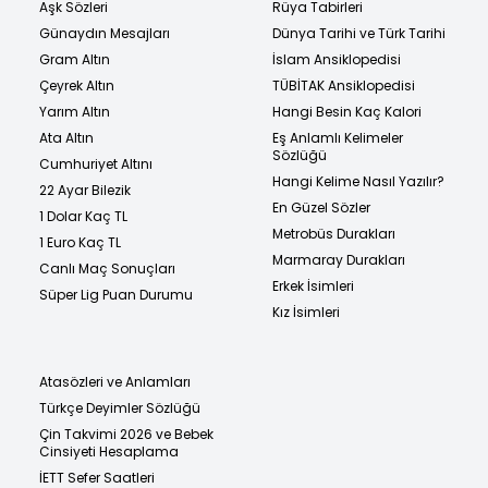
Aşk Sözleri
Rüya Tabirleri
Günaydın Mesajları
Dünya Tarihi ve Türk Tarihi
Gram Altın
İslam Ansiklopedisi
Çeyrek Altın
TÜBİTAK Ansiklopedisi
Yarım Altın
Hangi Besin Kaç Kalori
Ata Altın
Eş Anlamlı Kelimeler
Sözlüğü
Cumhuriyet Altını
Hangi Kelime Nasıl Yazılır?
22 Ayar Bilezik
En Güzel Sözler
1 Dolar Kaç TL
Metrobüs Durakları
1 Euro Kaç TL
Marmaray Durakları
Canlı Maç Sonuçları
Erkek İsimleri
Süper Lig Puan Durumu
Kız İsimleri
Atasözleri ve Anlamları
Türkçe Deyimler Sözlüğü
Çin Takvimi 2026 ve Bebek
Cinsiyeti Hesaplama
İETT Sefer Saatleri