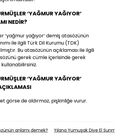
ÜRMÜŞLER ‘YAĞMUR YAĞIYOR’
MI NEDİR?
er ‘yağmur yağıyor’ demiş atasözünün
ımı ile ilgili Türk Dil Kurumu (TDK)
ıştır. Bu atasözünün açıklaması ile ilgili
tasözünü gerek cümle içerisinde gerek
ullanabilirsiniz.
ÜRMÜŞLER ‘YAĞMUR YAĞIYOR’
AÇIKLAMASI
et görse de aldırmaz, pişkinliğe vurur.
sözünün anlamı demek?
Yılana Yumuşak Diye El Sunma atasö