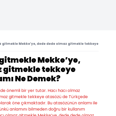
z gitmekle Mekke’ye, dede dede olmaz gitmekle tekkeye
 gitmekle Mekke’ye,
 gitmekle tekkeye
amı Ne Demek?
nde önemli bir yer tutar. Hacı hacı olmaz
lmaz gitmekle tekkeye atasözü de Türkçede
 olarak öne çıkmaktadır. Bu atasözünün anlamı ile
; çünkü anlamını bilmeden doğru bir kullanım
hacı olmaz gitmekle Mekke’ye, dede dede olmaz