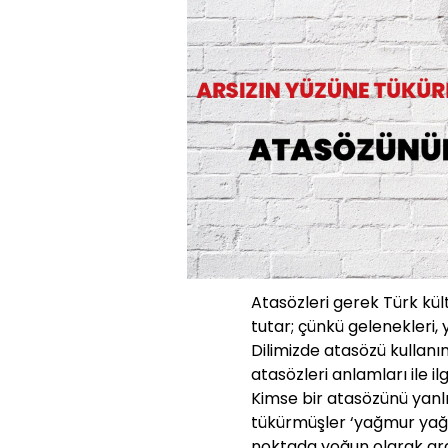
Atasözleri gerek Türk kü
tutar; çünkü gelenekleri, 
Dilimizde atasözü kullanı
atasözleri anlamları ile ilg
Kimse bir atasözünü yanl
tükürmüşler ‘yağmur yağ
noktada yoğun olarak ara