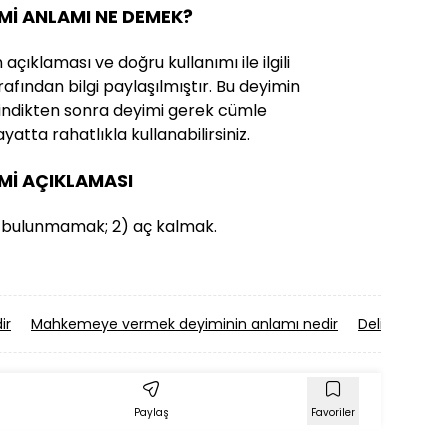
Mİ ANLAMI NE DEMEK?
çıklaması ve doğru kullanımı ile ilgili
afından bilgi paylaşılmıştır. Bu deyimin
i edindikten sonra deyimi gerek cümle
yatta rahatlıkla kullanabilirsiniz.
Mİ AÇIKLAMASI
ide bulunmamak; 2) aç kalmak.
ir
Mahkemeye vermek deyiminin anlamı nedir
Deliye dönme
Paylaş
Favoriler