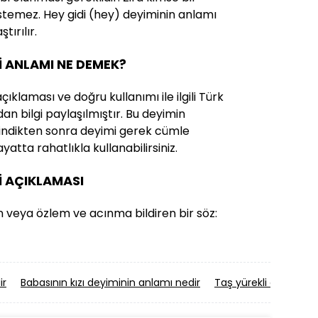
stemez. Hey gidi (hey) deyiminin anlamı
tırılır.
Mİ ANLAMI NE DEMEK?
çıklaması ve doğru kullanımı ile ilgili Türk
an bilgi paylaşılmıştır. Bu deyimin
i edindikten sonra deyimi gerek cümle
yatta rahatlıkla kullanabilirsiniz.
İ AÇIKLAMASI
en veya özlem ve acınma bildiren bir söz:
ir
Babasının kızı deyiminin anlamı nedir
Taş yürekli deyimini