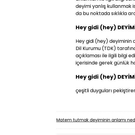
deyimi yanlış kullanmak i
da bu noktada sıklıkla araş
Hey gidi (hey) DEYİ
Hey gidi (hey) deyiminin a
Dil Kurumu (TDK) tarafınd
açıklaması ile ilgili bilg
içerisinde gerek günlük ha
Hey gidi (hey) DEYİM
çeşitli duyguları pekiştir
Matem tutmak deyiminin anlamı ned