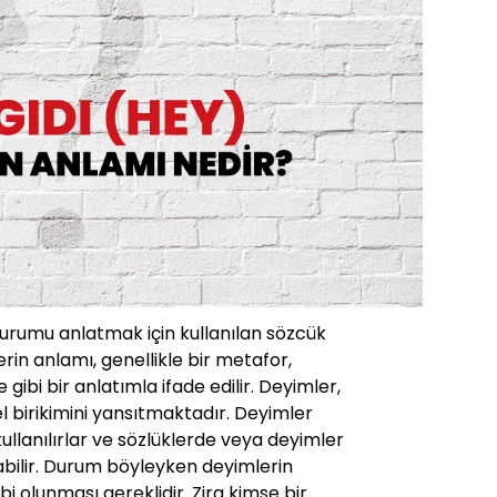
durumu anlatmak için kullanılan sözcük
rin anlamı, genellikle bir metafor,
ibi bir anlatımla ifade edilir. Deyimler,
rel birikimini yansıtmaktadır. Deyimler
 kullanılırlar ve sözlüklerde veya deyimler
abilir. Durum böyleyken deyimlerin
ahibi olunması gereklidir. Zira kimse bir