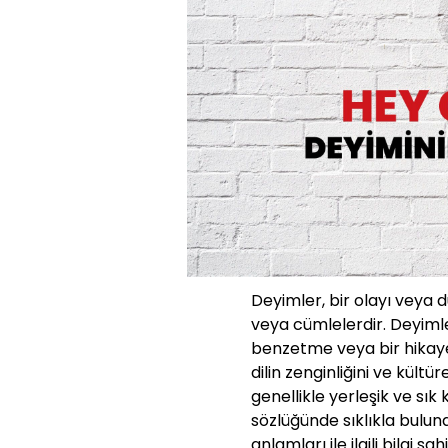
Deyimler, bir olayı veya 
veya cümlelerdir. Deyimle
benzetme veya bir hikaye g
dilin zenginliğini ve kültü
genellikle yerleşik ve sık
sözlüğünde sıklıkla bulun
anlamları ile ilgili bilgi s